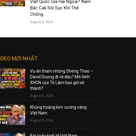
Việt Quốc Gia Hải Ngoại? Nam
Bắc Cali Sôi Sục Khí Thế
Chống...
August 6, 2026
IDEO MỚI NHẤT
Vụ án tham nhũng Sheng Thao –
David Duong đi về đâu? Mô hình
XHCN của Tô Lâm bao giờ sẽ
thành?
August 5, 2026
Khủng hoảng kim cương vàng
Việt Nam
August 5, 2026
Bài toán kinh tế Việt Nam