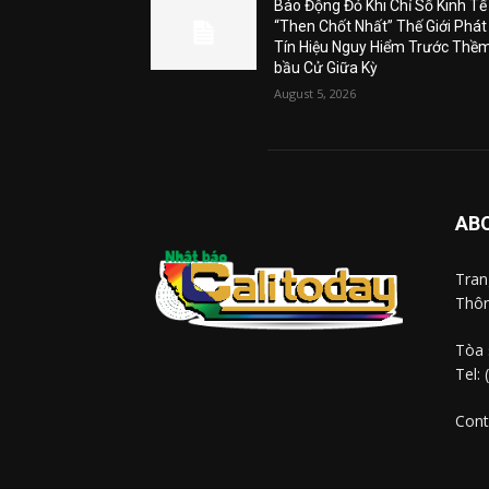
Báo Động Đỏ Khi Chỉ Số Kinh Tế
“Then Chốt Nhất” Thế Giới Phát
Tín Hiệu Nguy Hiểm Trước Thề
bầu Cử Giữa Kỳ
August 5, 2026
AB
Tra
Thôn
Tòa 
Tel:
Cont