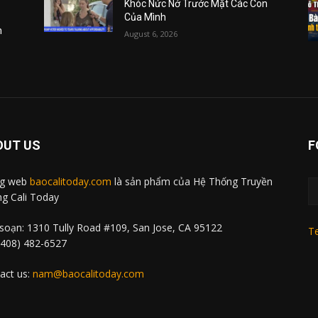
Khóc Nức Nở Trước Mặt Các Con
Của Mình
m
August 6, 2026
OUT US
F
ng web
baocalitoday.com
là sản phẩm của Hệ Thống Truyền
g Cali Today
soạn: 1310 Tully Road #109, San Jose, CA 95122
Te
 (408) 482-6527
act us:
nam@baocalitoday.com