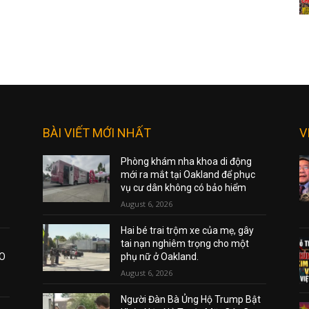
BÀI VIẾT MỚI NHẤT
V
Phòng khám nha khoa di động
mới ra mắt tại Oakland để phục
vụ cư dân không có bảo hiểm
August 6, 2026
Hai bé trai trộm xe của mẹ, gây
tai nạn nghiêm trọng cho một
AO
phụ nữ ở Oakland.
August 6, 2026
Người Đàn Bà Ủng Hộ Trump Bật