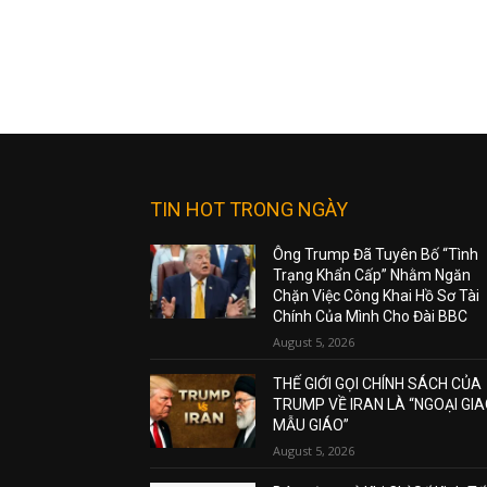
TIN HOT TRONG NGÀY
Ông Trump Đã Tuyên Bố “Tình
Trạng Khẩn Cấp” Nhằm Ngăn
Chặn Việc Công Khai Hồ Sơ Tài
Chính Của Mình Cho Đài BBC
August 5, 2026
THẾ GIỚI GỌI CHÍNH SÁCH CỦA
TRUMP VỀ IRAN LÀ “NGOẠI GI
MẪU GIÁO”
August 5, 2026