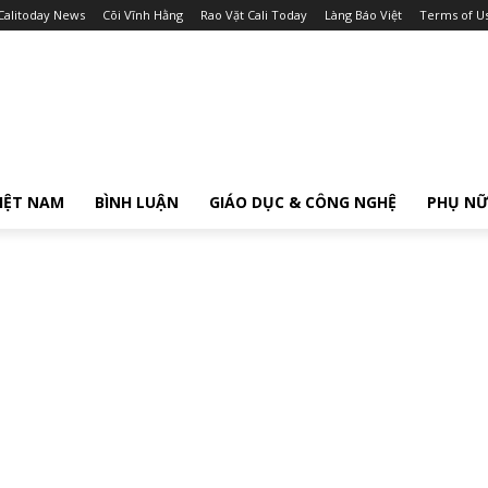
Calitoday News
Cõi Vĩnh Hằng
Rao Vặt Cali Today
Làng Báo Việt
Terms of U
IỆT NAM
BÌNH LUẬN
GIÁO DỤC & CÔNG NGHỆ
PHỤ N