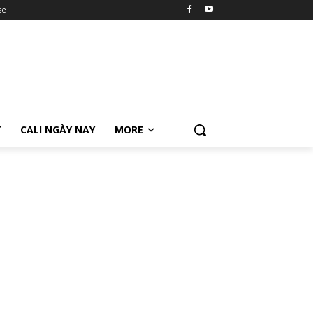
se
Ữ
CALI NGÀY NAY
MORE