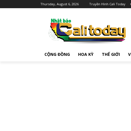
Thursday, August 6, 2026
Truyền Hình Cali Today
CỘNG ĐỒNG
HOA KỲ
THẾ GIỚI
V