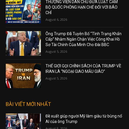
THƯỢNG VIỆN DÂN CHỦ ĐƯA LUẬT CẤM
BỘ QUỐC PHÒNG HẠN CHẾ ĐỐI VỚI BÁO
CHÍ
August 6, 2026
Ông Trump Đã Tuyên Bố “Tình Trạng Khẩn
Cấp” Nhằm Ngăn Chặn Việc Công Khai Hồ
Sơ Tài Chính Của Mình Cho Đài BBC
August 5, 2026
THẾ GIỚI GỌI CHÍNH SÁCH CỦA TRUMP VỀ
IRAN LÀ “NGOẠI GIAO MẪU GIÁO”
August 5, 2026
BÀI VIẾT MỚI NHẤT
Đề xuất giúp người Mỹ làm giàu từ bùng nổ
AI của ông Trump
August 8, 2026