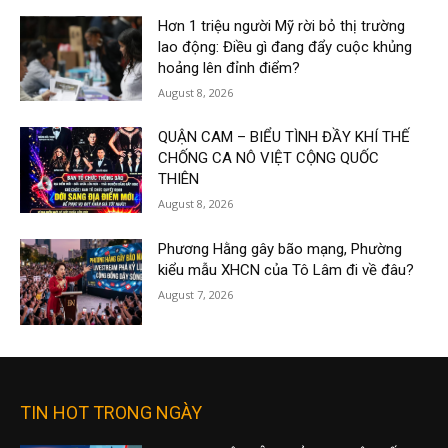
Hơn 1 triệu người Mỹ rời bỏ thị trường
lao động: Điều gì đang đẩy cuộc khủng
hoảng lên đỉnh điểm?
August 8, 2026
QUẬN CAM – BIỂU TÌNH ĐẦY KHÍ THẾ
CHỐNG CA NÔ VIỆT CỘNG QUỐC
THIÊN
August 8, 2026
Phương Hằng gây bão mạng, Phường
kiểu mẫu XHCN của Tô Lâm đi về đâu?
August 7, 2026
TIN HOT TRONG NGÀY