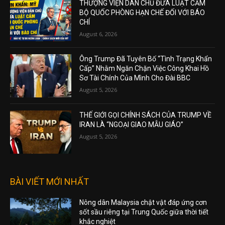
THƯỢNG VIỆN DÂN CHỦ ĐƯA LUẬT CẤM
BỘ QUỐC PHÒNG HẠN CHẾ ĐỐI VỚI BÁO
CHÍ
August 6, 2026
Ông Trump Đã Tuyên Bố “Tình Trạng Khẩn
Cấp” Nhằm Ngăn Chặn Việc Công Khai Hồ
Sơ Tài Chính Của Mình Cho Đài BBC
August 5, 2026
THẾ GIỚI GỌI CHÍNH SÁCH CỦA TRUMP VỀ
IRAN LÀ “NGOẠI GIAO MẪU GIÁO”
August 5, 2026
BÀI VIẾT MỚI NHẤT
Nông dân Malaysia chật vật đáp ứng cơn
sốt sầu riêng tại Trung Quốc giữa thời tiết
khắc nghiệt