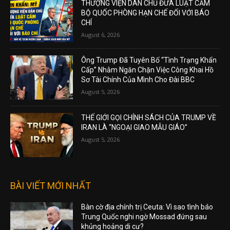
THƯỢNG VIỆN DÂN CHỦ ĐƯA LUẬT CẤM
BỘ QUỐC PHÒNG HẠN CHẾ ĐỐI VỚI BÁO
CHÍ
August 6, 2026
Ông Trump Đã Tuyên Bố “Tình Trạng Khẩn
Cấp” Nhằm Ngăn Chặn Việc Công Khai Hồ
Sơ Tài Chính Của Mình Cho Đài BBC
August 5, 2026
THẾ GIỚI GỌI CHÍNH SÁCH CỦA TRUMP VỀ
IRAN LÀ “NGOẠI GIAO MẪU GIÁO”
August 5, 2026
BÀI VIẾT MỚI NHẤT
Bàn cờ địa chính trị Ceuta: Vì sao tình báo
Trung Quốc nghi ngờ Mossad đứng sau
khủng hoảng di cư?