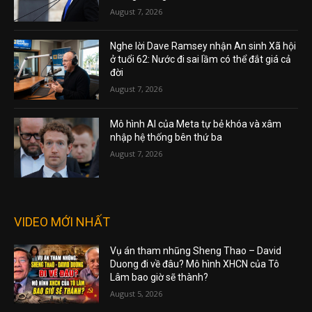
August 7, 2026
Nghe lời Dave Ramsey nhận An sinh Xã hội
ở tuổi 62: Nước đi sai lầm có thể đắt giá cả
đời
August 7, 2026
Mô hình AI của Meta tự bẻ khóa và xâm
nhập hệ thống bên thứ ba
August 7, 2026
VIDEO MỚI NHẤT
Vụ án tham nhũng Sheng Thao – David
Duong đi về đâu? Mô hình XHCN của Tô
Lâm bao giờ sẽ thành?
August 5, 2026