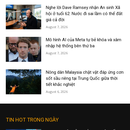
Nghe lời Dave Ramsey nhận An sinh Xã
hội ở tuổi 62: Nước đi sai lầm có thể đắt
giá cả đời
August 7, 2026
Mô hình AI của Meta tự bẻ khóa và xâm
nhập hệ thống bên thứ ba
August 7, 2026
Nông dân Malaysia chật vật đáp ứng cơn
sốt sầu riêng tại Trung Quốc giữa thời
tiết khắc nghiệt
August 6, 2026
TIN HOT TRONG NGÀY