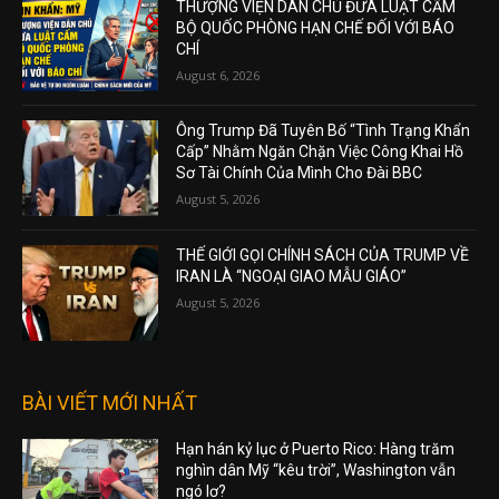
THƯỢNG VIỆN DÂN CHỦ ĐƯA LUẬT CẤM
BỘ QUỐC PHÒNG HẠN CHẾ ĐỐI VỚI BÁO
CHÍ
August 6, 2026
Ông Trump Đã Tuyên Bố “Tình Trạng Khẩn
Cấp” Nhằm Ngăn Chặn Việc Công Khai Hồ
Sơ Tài Chính Của Mình Cho Đài BBC
August 5, 2026
THẾ GIỚI GỌI CHÍNH SÁCH CỦA TRUMP VỀ
IRAN LÀ “NGOẠI GIAO MẪU GIÁO”
August 5, 2026
BÀI VIẾT MỚI NHẤT
Hạn hán kỷ lục ở Puerto Rico: Hàng trăm
nghìn dân Mỹ “kêu trời”, Washington vẫn
ngó lơ?