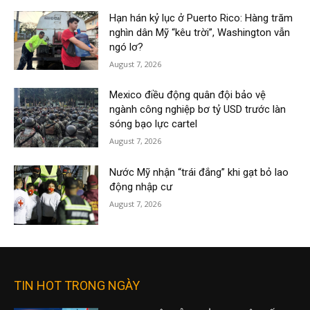
Hạn hán kỷ lục ở Puerto Rico: Hàng trăm
nghìn dân Mỹ “kêu trời”, Washington vẫn
ngó lơ?
August 7, 2026
Mexico điều động quân đội bảo vệ
ngành công nghiệp bơ tỷ USD trước làn
sóng bạo lực cartel
August 7, 2026
Nước Mỹ nhận “trái đắng” khi gạt bỏ lao
động nhập cư
August 7, 2026
TIN HOT TRONG NGÀY