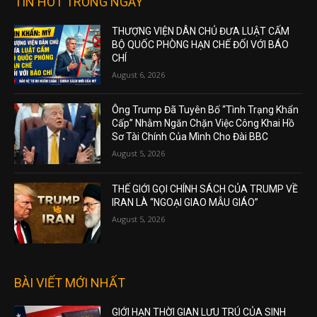
TIN HOT TRONG NGÀY
THƯỢNG VIỆN DÂN CHỦ ĐƯA LUẬT CẤM
BỘ QUỐC PHÒNG HẠN CHẾ ĐỐI VỚI BÁO
CHÍ
August 6, 2026
Ông Trump Đã Tuyên Bố “Tình Trạng Khẩn
Cấp” Nhằm Ngăn Chặn Việc Công Khai Hồ
Sơ Tài Chính Của Mình Cho Đài BBC
August 5, 2026
THẾ GIỚI GỌI CHÍNH SÁCH CỦA TRUMP VỀ
IRAN LÀ “NGOẠI GIAO MẪU GIÁO”
August 5, 2026
BÀI VIẾT MỚI NHẤT
GIỚI HẠN THỜI GIAN LƯU TRÚ CỦA SINH