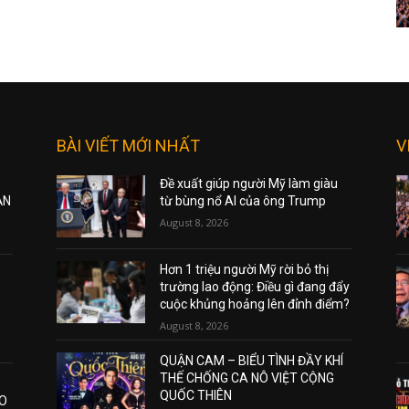
BÀI VIẾT MỚI NHẤT
V
Đề xuất giúp người Mỹ làm giàu
ẠN
từ bùng nổ AI của ông Trump
August 8, 2026
Hơn 1 triệu người Mỹ rời bỏ thị
trường lao động: Điều gì đang đẩy
cuộc khủng hoảng lên đỉnh điểm?
August 8, 2026
QUẬN CAM – BIỂU TÌNH ĐẦY KHÍ
THẾ CHỐNG CA NÔ VIỆT CỘNG
QUỐC THIÊN
AO