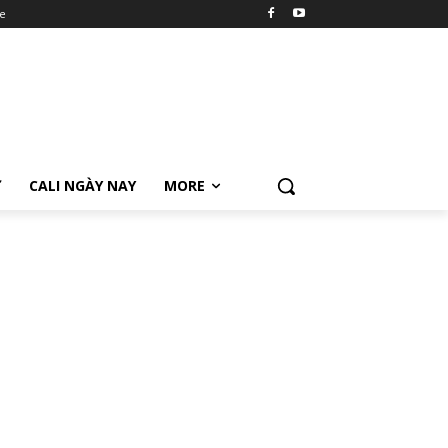
e
Ữ
CALI NGÀY NAY
MORE