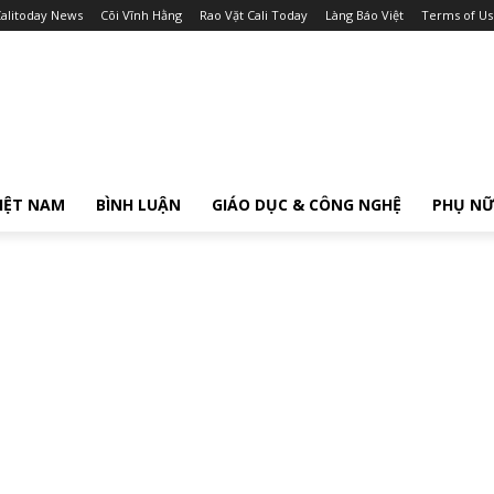
alitoday News
Cõi Vĩnh Hằng
Rao Vặt Cali Today
Làng Báo Việt
Terms of Us
IỆT NAM
BÌNH LUẬN
GIÁO DỤC & CÔNG NGHỆ
PHỤ N