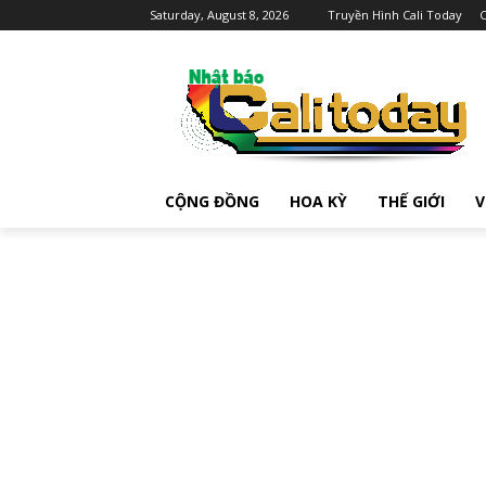
Saturday, August 8, 2026
Truyền Hình Cali Today
C
CỘNG ĐỒNG
HOA KỲ
THẾ GIỚI
V