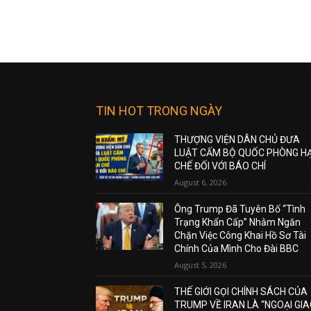
TIN HOT TRONG NGÀY
THƯỢNG VIỆN DÂN CHỦ ĐƯA
LUẬT CẤM BỘ QUỐC PHÒNG H
CHẾ ĐỐI VỚI BÁO CHÍ
August 6, 2026
Ông Trump Đã Tuyên Bố “Tình
Trạng Khẩn Cấp” Nhằm Ngăn
Chặn Việc Công Khai Hồ Sơ Tài
Chính Của Mình Cho Đài BBC
August 5, 2026
THẾ GIỚI GỌI CHÍNH SÁCH CỦA
TRUMP VỀ IRAN LÀ “NGOẠI GI