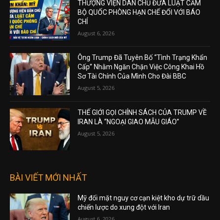
THƯỢNG VIỆN DÂN CHỦ ĐƯA LUẬT CẤM
BỘ QUỐC PHÒNG HẠN CHẾ ĐỐI VỚI BÁO
CHÍ
August 6, 2026
Ông Trump Đã Tuyên Bố “Tình Trạng Khẩn
Cấp” Nhằm Ngăn Chặn Việc Công Khai Hồ
Sơ Tài Chính Của Mình Cho Đài BBC
August 5, 2026
THẾ GIỚI GỌI CHÍNH SÁCH CỦA TRUMP VỀ
IRAN LÀ “NGOẠI GIAO MẪU GIÁO”
August 5, 2026
BÀI VIẾT MỚI NHẤT
Mỹ đối mặt nguy cơ cạn kiệt kho dự trữ dầu
chiến lược do xung đột với Iran
August 6, 2026