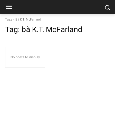
Tags
Bà K.T. McFarland
Tag:
bà K.T. McFarland
No posts to display