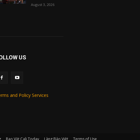
August 3, 2026
OLLOW US
rms and Policy Services
g
Rao Vặt Cali Today
Làng Báo Việt
Terms of Use