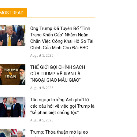
MOST READ
Ông Trump Đã Tuyên Bố “Tình
Trạng Khẩn Cấp” Nhằm Ngăn
Chặn Việc Công Khai Hồ Sơ Tài
Chính Của Mình Cho Đài BBC
August 5, 2026
THẾ GIỚI GỌI CHÍNH SÁCH
CỦA TRUMP VỀ IRAN LÀ
“NGOẠI GIAO MẪU GIÁO”
August 5, 2026
Tân ngoại trưởng Anh phớt lờ
các câu hỏi về việc gọi Trump là
“kẻ phân biệt chủng tộc”.
August 5, 2026
Trump: Thỏa thuận mở lại eo