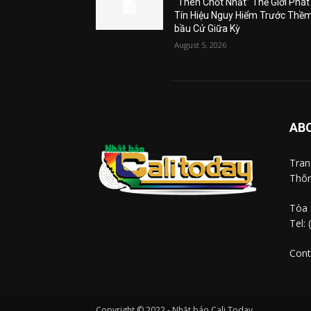
“Then Chốt Nhất” Thế Giới Phát
Tín Hiệu Nguy Hiểm Trước Thề
bầu Cử Giữa Kỳ
August 5, 2026
AB
Tra
Thôn
Tòa 
Tel:
Cont
Copyright © 2022 - Nhật báo Cali Today