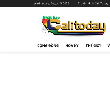
Wednesday, August 5, 2026
Truyền Hình Cali Today
CỘNG ĐỒNG
HOA KỲ
THẾ GIỚI
V