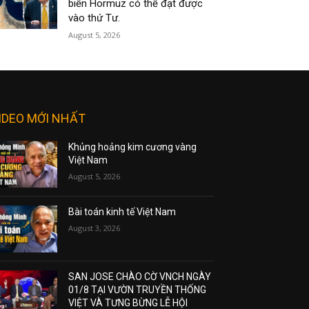
biển Hormuz có thể đạt được
vào thứ Tư.
August 5, 2026
IDEO MỚI NHẤT
Khủng hoảng kim cương vàng
Việt Nam
August 5, 2026
Bài toán kinh tế Việt Nam
August 3, 2026
SAN JOSE CHÀO CỜ VNCH NGÀY
01/8 TẠI VƯỜN TRUYỀN THỐNG
VIỆT VÀ TƯNG BỪNG LỄ HỘI