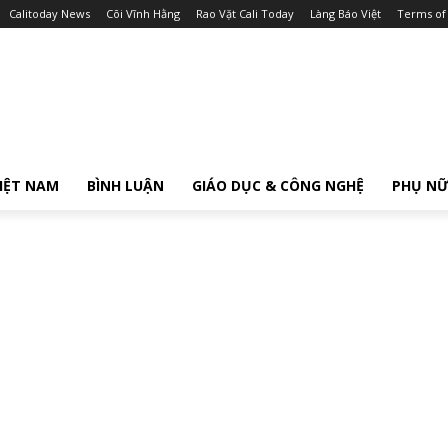
Calitoday News
Cõi Vĩnh Hằng
Rao Vặt Cali Today
Làng Báo Việt
Terms of
IỆT NAM
BÌNH LUẬN
GIÁO DỤC & CÔNG NGHỆ
PHỤ N