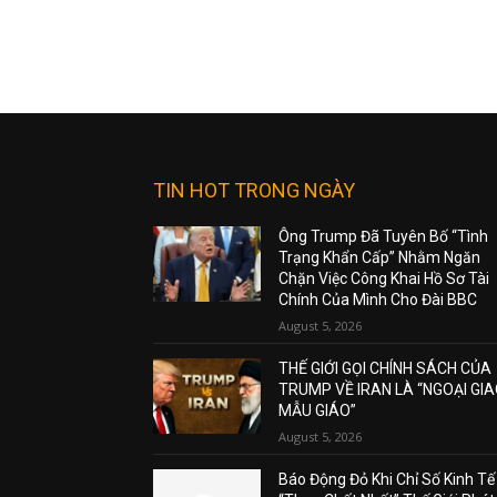
TIN HOT TRONG NGÀY
Ông Trump Đã Tuyên Bố “Tình
Trạng Khẩn Cấp” Nhằm Ngăn
Chặn Việc Công Khai Hồ Sơ Tài
Chính Của Mình Cho Đài BBC
August 5, 2026
THẾ GIỚI GỌI CHÍNH SÁCH CỦA
TRUMP VỀ IRAN LÀ “NGOẠI GI
MẪU GIÁO”
August 5, 2026
Báo Động Đỏ Khi Chỉ Số Kinh Tế