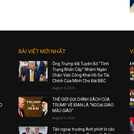
BÀI VIẾT MỚI NHẤT
V
Ông Trump Đã Tuyên Bố “Tình
Trạng Khẩn Cấp” Nhằm Ngăn
Chặn Việc Công Khai Hồ Sơ Tài
Chính Của Mình Cho Đài BBC
August 5, 2026
THẾ GIỚI GỌI CHÍNH SÁCH CỦA
AO
TRUMP VỀ IRAN LÀ “NGOẠI GIAO
MẪU GIÁO”
August 5, 2026
Tân ngoại trưởng Anh phớt lờ các