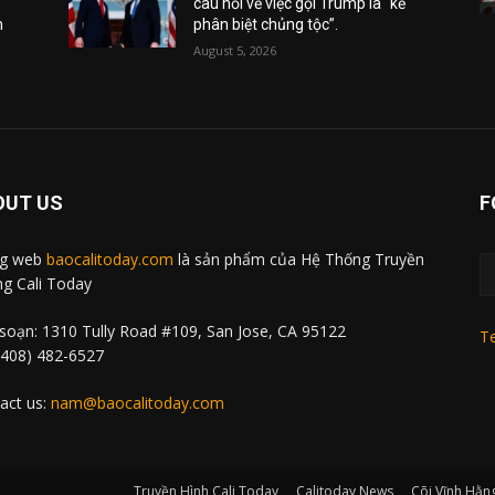
câu hỏi về việc gọi Trump là “kẻ
m
phân biệt chủng tộc”.
August 5, 2026
OUT US
F
ng web
baocalitoday.com
là sản phẩm của Hệ Thống Truyền
g Cali Today
soạn: 1310 Tully Road #109, San Jose, CA 95122
Te
 (408) 482-6527
act us:
nam@baocalitoday.com
Truyền Hình Cali Today
Calitoday News
Cõi Vĩnh Hằn