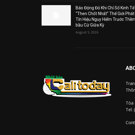
Báo Động Đỏ Khi Chỉ Số Kinh Tế
“Then Chốt Nhất” Thế Giới Phát
Tín Hiệu Nguy Hiểm Trước Thề
bầu Cử Giữa Kỳ
August 5, 2026
AB
Tra
Thôn
Tòa 
Tel:
Cont