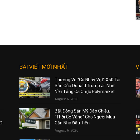
BÀI VIẾT MỚI NHẤT
V
Thương Vụ “Cú Nhảy Vọt” X50 Tài
Sản Của Donald Trump Jr. Nhờ
Nền Tảng Cá Cược Polymarket
August 6, 2026
Bất Động Sản Mỹ Đảo Chiều:
“Thời Cơ Vàng” Cho Người Mua
AO
Căn Nhà Đầu Tiên
August 6, 2026