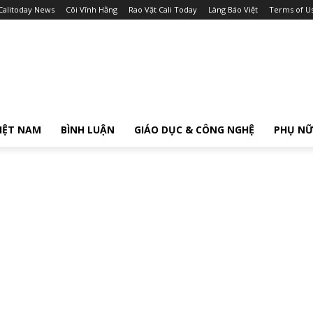
Calitoday News
Cõi Vĩnh Hằng
Rao Vặt Cali Today
Làng Báo Việt
Terms of U
IỆT NAM
BÌNH LUẬN
GIÁO DỤC & CÔNG NGHỆ
PHỤ N