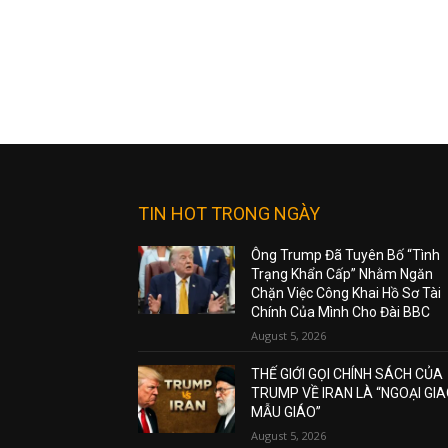
TIN HOT TRONG NGÀY
Ông Trump Đã Tuyên Bố “Tình
Trạng Khẩn Cấp” Nhằm Ngăn
Chặn Việc Công Khai Hồ Sơ Tài
Chính Của Mình Cho Đài BBC
August 5, 2026
THẾ GIỚI GỌI CHÍNH SÁCH CỦA
TRUMP VỀ IRAN LÀ “NGOẠI GI
MẪU GIÁO”
August 5, 2026