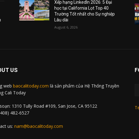
Xếp hạng LinkedIn 2026: 5 Đại
học tại California Lọt Top 40
Trường Tốt nhất cho Sự nghiệp
m
Lâu dài
August 6, 2026
OUT US
F
ng web
baocalitoday.com
là sản phẩm của Hệ Thống Truyền
g Cali Today
soạn: 1310 Tully Road #109, San Jose, CA 95122
Te
 (408) 482-6527
act us:
nam@baocalitoday.com