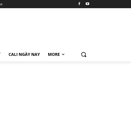
se
Ữ
CALI NGÀY NAY
MORE