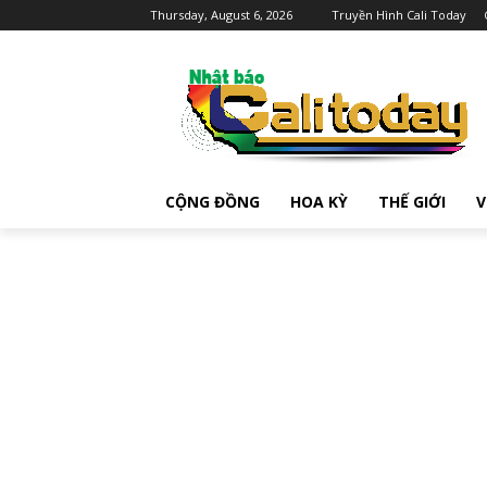
Thursday, August 6, 2026
Truyền Hình Cali Today
CỘNG ĐỒNG
HOA KỲ
THẾ GIỚI
V