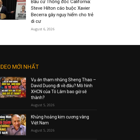
Bầu cử Thống đốc California:
Steve Hilton cáo buộc Xavier
Becerra gây nguy hiểm cho trẻ
di cư
August 6, 2026
IDEO MỚI NHẤT
Vụ án tham nhũng Sheng Thao –
David Duong đi về đâu? Mô hình
XHCN của Tô Lâm bao giờ sẽ
thành?
August 5, 2026
Khủng hoảng kim cương vàng
Việt Nam
August 5, 2026