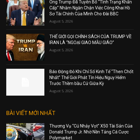
Ông Trump Đã Tuyên Bố “Tình Trạng Khẩn
Cấp” Nhằm Ngăn Chặn Việc Công Khai Hồ
Sơ Tài Chính Của Mình Cho Đài BBC
August 5, 2026
THẾ GIỚI GỌI CHÍNH SÁCH CỦA TRUMP VỀ
IRAN LÀ “NGOẠI GIAO MẪU GIÁO”
August 5, 2026
Báo Động Đỏ Khi Chỉ Số Kinh Tế “Then Chốt
Nhất” Thế Giới Phát Tín Hiệu Nguy Hiểm
Trước Thềm bầu Cử Giữa Kỳ
August 5, 2026
BÀI VIẾT MỚI NHẤT
Thương Vụ “Cú Nhảy Vọt” X50 Tài Sản Của
Donald Trump Jr. Nhờ Nền Tảng Cá Cược
Polymarket