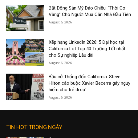
Bất Động Sản Mỹ Đảo Chiều: “Thời Cơ
Vàng” Cho Người Mua Căn Nhà Đầu Tiên
August 6, 2026
Xếp hạng LinkedIn 2026: 5 Đại học tại
California Lọt Top 40 Trường Tốt nhất
cho Sự nghiệp Lâu dài
August 6, 2026
Bầu cử Thống đốc California: Steve
Hilton cáo buộc Xavier Becerra gây nguy
hiểm cho trẻ di cư
August 6, 2026
TIN HOT TRONG NGÀY