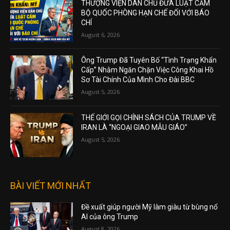
THƯỢNG VIỆN DÂN CHỦ ĐƯA LUẬT CẤM
BỘ QUỐC PHÒNG HẠN CHẾ ĐỐI VỚI BÁO
CHÍ
August 6, 2026
Ông Trump Đã Tuyên Bố “Tình Trạng Khẩn
Cấp” Nhằm Ngăn Chặn Việc Công Khai Hồ
Sơ Tài Chính Của Mình Cho Đài BBC
August 5, 2026
THẾ GIỚI GỌI CHÍNH SÁCH CỦA TRUMP VỀ
IRAN LÀ “NGOẠI GIAO MẪU GIÁO”
August 5, 2026
BÀI VIẾT MỚI NHẤT
Đề xuất giúp người Mỹ làm giàu từ bùng nổ
AI của ông Trump
August 8, 2026