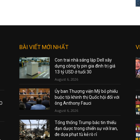
BÀI VIẾT MỚI NHẤT
V
Con trai nhà sáng lập Dell xây
dựng công ty pin gia đình trị giá
13 tỷ USD ở tuổi 30
August 6, 2026
Ủy ban Thượng viện Mỹ bỏ phiếu
buộc tội khinh thị Quốc hội đối với
AO
ông Anthony Fauci
August 6, 2026
Tổng thống Trump bác tin thiếu
đạn dược trong chiến sự với Iran,
đe dọa phạt tù kẻ rò rỉ