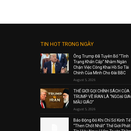
TIN HOT TRONG NGÀY
Ông Trump Đã Tuyên Bố “Tình
Trạng Khẩn Cấp” Nhằm Ngăn
Chặn Việc Công Khai Hồ Sơ Tài
Chính Của Mình Cho Đài BBC
August 5, 2026
THẾ GIỚI GỌI CHÍNH SÁCH CỦA
TRUMP VỀ IRAN LÀ “NGOẠI GI
MẪU GIÁO”
August 5, 2026
Báo Động Đỏ Khi Chỉ Số Kinh Tế
“Then Chốt Nhất” Thế Giới Phát