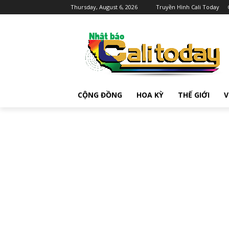
Thursday, August 6, 2026
Truyền Hình Cali Today
CỘNG ĐỒNG
HOA KỲ
THẾ GIỚI
V