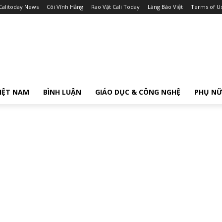
Calitoday News
Cõi Vĩnh Hằng
Rao Vặt Cali Today
Làng Báo Việt
Terms of U
IỆT NAM
BÌNH LUẬN
GIÁO DỤC & CÔNG NGHỆ
PHỤ N