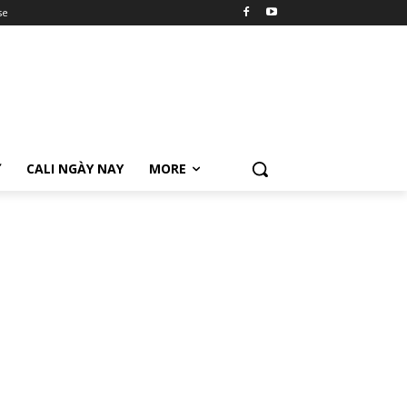
se
Ữ
CALI NGÀY NAY
MORE