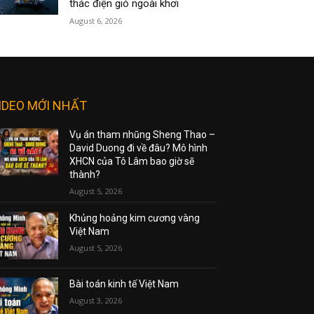
thác điện gió ngoài khơi
August 6, 2026
IDEO MỚI NHẤT
Vụ án tham nhũng Sheng Thao –
David Duong đi về đâu? Mô hình
XHCN của Tô Lâm bao giờ sẽ
thành?
August 5, 2026
Khủng hoảng kim cương vàng
Việt Nam
August 5, 2026
Bài toán kinh tế Việt Nam
August 3, 2026