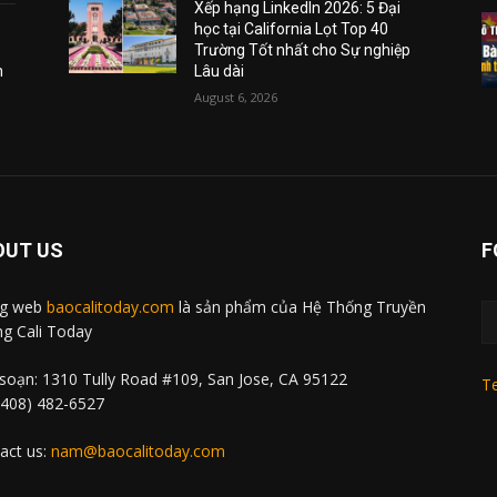
Xếp hạng LinkedIn 2026: 5 Đại
học tại California Lọt Top 40
Trường Tốt nhất cho Sự nghiệp
m
Lâu dài
August 6, 2026
OUT US
F
ng web
baocalitoday.com
là sản phẩm của Hệ Thống Truyền
g Cali Today
soạn: 1310 Tully Road #109, San Jose, CA 95122
Te
 (408) 482-6527
act us:
nam@baocalitoday.com