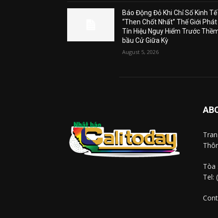
Báo Động Đỏ Khi Chỉ Số Kinh Tế
“Then Chốt Nhất” Thế Giới Phát
Tín Hiệu Nguy Hiểm Trước Thề
bầu Cử Giữa Kỳ
August 5, 2026
AB
Tra
Thôn
Tòa 
Tel:
Cont