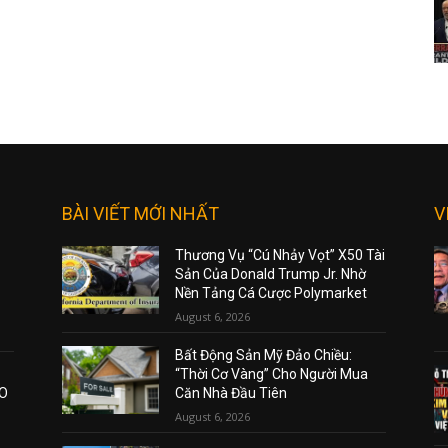
BÀI VIẾT MỚI NHẤT
V
Thương Vụ “Cú Nhảy Vọt” X50 Tài
Sản Của Donald Trump Jr. Nhờ
Nền Tảng Cá Cược Polymarket
August 6, 2026
Bất Động Sản Mỹ Đảo Chiều:
“Thời Cơ Vàng” Cho Người Mua
AO
Căn Nhà Đầu Tiên
August 6, 2026