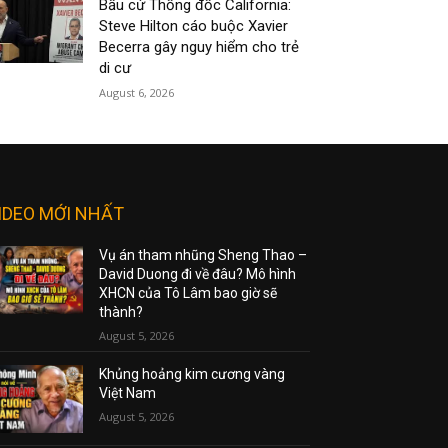
Bầu cử Thống đốc California:
Steve Hilton cáo buộc Xavier
Becerra gây nguy hiểm cho trẻ
di cư
August 6, 2026
IDEO MỚI NHẤT
Vụ án tham nhũng Sheng Thao –
David Duong đi về đâu? Mô hình
XHCN của Tô Lâm bao giờ sẽ
thành?
August 5, 2026
Khủng hoảng kim cương vàng
Việt Nam
August 5, 2026