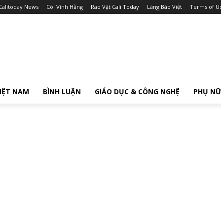
Calitoday News
Cõi Vĩnh Hằng
Rao Vặt Cali Today
Làng Báo Việt
Terms of U
IỆT NAM
BÌNH LUẬN
GIÁO DỤC & CÔNG NGHỆ
PHỤ N