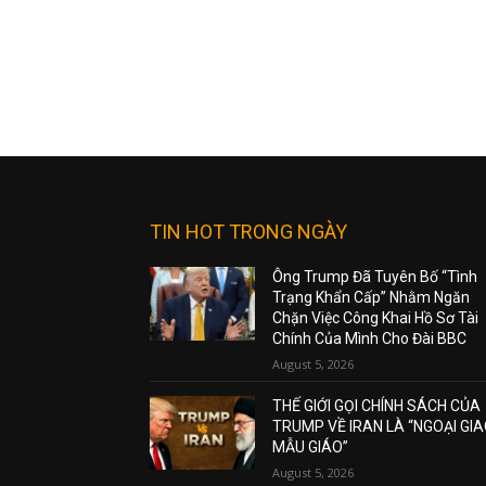
TIN HOT TRONG NGÀY
Ông Trump Đã Tuyên Bố “Tình
Trạng Khẩn Cấp” Nhằm Ngăn
Chặn Việc Công Khai Hồ Sơ Tài
Chính Của Mình Cho Đài BBC
August 5, 2026
THẾ GIỚI GỌI CHÍNH SÁCH CỦA
TRUMP VỀ IRAN LÀ “NGOẠI GI
MẪU GIÁO”
August 5, 2026