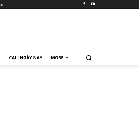
se
Ữ
CALI NGÀY NAY
MORE