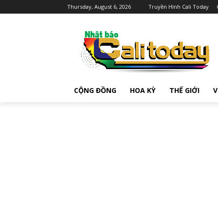
Thursday, August 6, 2026
Truyền Hình Cali Today
CỘNG ĐỒNG
HOA KỲ
THẾ GIỚI
V