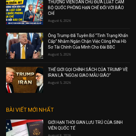
THƯỢNG VIỆN DÂN CHỦ ĐƯA LUẬT CẤM
BỘ QUỐC PHÒNG HẠN CHẾ ĐỐI VỚI BÁO
CHÍ
August 6, 2026
Ông Trump Đã Tuyên Bố “Tình Trạng Khẩn
Cấp” Nhằm Ngăn Chặn Việc Công Khai Hồ
Sơ Tài Chính Của Mình Cho Đài BBC
August 5, 2026
THẾ GIỚI GỌI CHÍNH SÁCH CỦA TRUMP VỀ
IRAN LÀ “NGOẠI GIAO MẪU GIÁO”
August 5, 2026
BÀI VIẾT MỚI NHẤT
GIỚI HẠN THỜI GIAN LƯU TRÚ CỦA SINH
VIÊN QUỐC TẾ
August 8, 2026