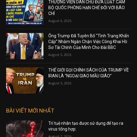
THƯỢNG VIỆN DÂN CHỦ ĐƯA LUẬT CẤM
BỘ QUỐC PHÒNG HẠN CHẾ ĐỐI VỚI BÁO
CHÍ
August 6, 2026
Ông Trump Đã Tuyên Bố “Tình Trạng Khẩn
Cấp” Nhằm Ngăn Chặn Việc Công Khai Hồ
Sơ Tài Chính Của Mình Cho Đài BBC
August 5, 2026
THẾ GIỚI GỌI CHÍNH SÁCH CỦA TRUMP VỀ
IRAN LÀ “NGOẠI GIAO MẪU GIÁO”
August 5, 2026
BÀI VIẾT MỚI NHẤT
Trí tuệ nhân tạo được sử dụng để tạo ra
virus tổng hợp.
August 7, 2026