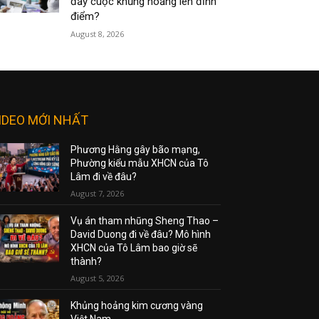
đẩy cuộc khủng hoảng lên đỉnh
điểm?
August 8, 2026
IDEO MỚI NHẤT
Phương Hằng gây bão mạng,
Phường kiểu mẫu XHCN của Tô
Lâm đi về đâu?
August 7, 2026
Vụ án tham nhũng Sheng Thao –
David Duong đi về đâu? Mô hình
XHCN của Tô Lâm bao giờ sẽ
thành?
August 5, 2026
Khủng hoảng kim cương vàng