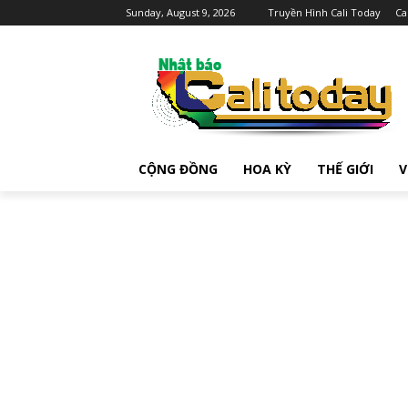
Sunday, August 9, 2026
Truyền Hình Cali Today
Ca
CỘNG ĐỒNG
HOA KỲ
THẾ GIỚI
V