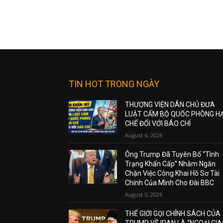
TIN HOT TRONG NGÀY
THƯỢNG VIỆN DÂN CHỦ ĐƯA
LUẬT CẤM BỘ QUỐC PHÒNG H
CHẾ ĐỐI VỚI BÁO CHÍ
August 6, 2026
Ông Trump Đã Tuyên Bố “Tình
Trạng Khẩn Cấp” Nhằm Ngăn
Chặn Việc Công Khai Hồ Sơ Tài
Chính Của Mình Cho Đài BBC
August 5, 2026
THẾ GIỚI GỌI CHÍNH SÁCH CỦA