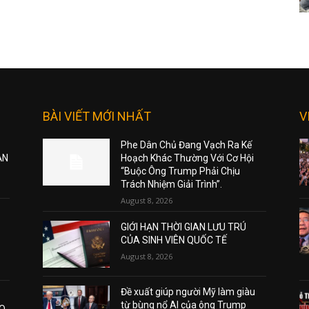
BÀI VIẾT MỚI NHẤT
V
Phe Dân Chủ Đang Vạch Ra Kế
ẠN
Hoạch Khác Thường Với Cơ Hội
“Buộc Ông Trump Phải Chịu
Trách Nhiệm Giải Trình”.
August 8, 2026
GIỚI HẠN THỜI GIAN LƯU TRÚ
CỦA SINH VIÊN QUỐC TẾ
August 8, 2026
Đề xuất giúp người Mỹ làm giàu
từ bùng nổ AI của ông Trump