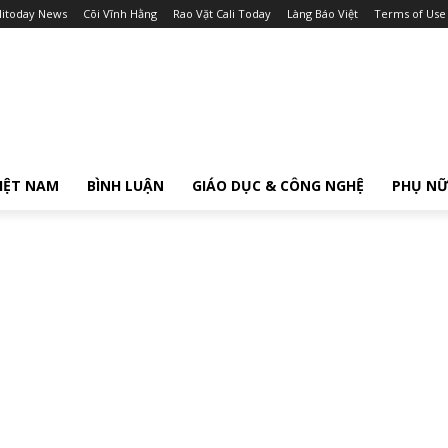
litoday News
Cõi Vĩnh Hằng
Rao Vặt Cali Today
Làng Báo Việt
Terms of Use
IỆT NAM
BÌNH LUẬN
GIÁO DỤC & CÔNG NGHỆ
PHỤ N