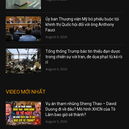
Ủy ban Thượng viện Mỹ bỏ phiếu buộc tội
khinh thị Quốc hội đối với ông Anthony
Fauci
August 6, 2026
Tổng thống Trump bác tin thiếu đạn dược
trong chiến sự với Iran, đe dọa phạt tù kẻ rò
rỉ
August 6, 2026
VIDEO MỚI NHẤT
Vụ án tham nhũng Sheng Thao – David
Duong đi về đâu? Mô hình XHCN của Tô
Lâm bao giờ sẽ thành?
August 5, 2026