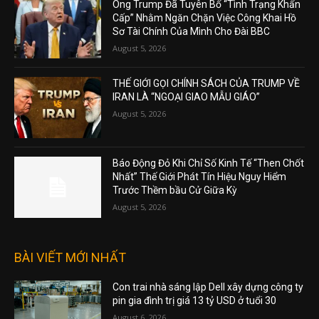
Ông Trump Đã Tuyên Bố “Tình Trạng Khẩn
Cấp” Nhằm Ngăn Chặn Việc Công Khai Hồ
Sơ Tài Chính Của Mình Cho Đài BBC
August 5, 2026
THẾ GIỚI GỌI CHÍNH SÁCH CỦA TRUMP VỀ
IRAN LÀ “NGOẠI GIAO MẪU GIÁO”
August 5, 2026
Báo Động Đỏ Khi Chỉ Số Kinh Tế “Then Chốt
Nhất” Thế Giới Phát Tín Hiệu Nguy Hiểm
Trước Thềm bầu Cử Giữa Kỳ
August 5, 2026
BÀI VIẾT MỚI NHẤT
Con trai nhà sáng lập Dell xây dựng công ty
pin gia đình trị giá 13 tỷ USD ở tuổi 30
August 6, 2026