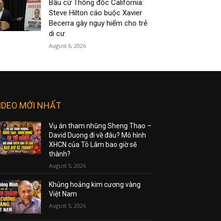
Bầu cử Thống đốc California:
Steve Hilton cáo buộc Xavier
Becerra gây nguy hiểm cho trẻ
di cư
August 6, 2026
IDEO MỚI NHẤT
Vụ án tham nhũng Sheng Thao –
David Duong đi về đâu? Mô hình
XHCN của Tô Lâm bao giờ sẽ
thành?
August 5, 2026
Khủng hoảng kim cương vàng
Việt Nam
August 5, 2026