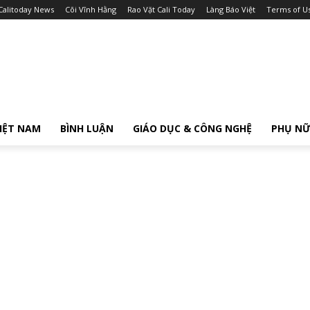
Calitoday News
Cõi Vĩnh Hằng
Rao Vặt Cali Today
Làng Báo Việt
Terms of U
IỆT NAM
BÌNH LUẬN
GIÁO DỤC & CÔNG NGHỆ
PHỤ N