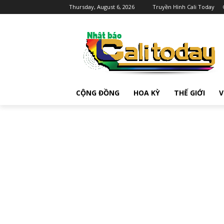
Thursday, August 6, 2026
Truyền Hình Cali Today
CỘNG ĐỒNG
HOA KỲ
THẾ GIỚI
V