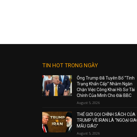
TIN HOT TRONG NGÀY
Ông Trump Đã Tuyên Bố “Tình
Trạng Khẩn Cấp” Nhằm Ngăn
Chặn Việc Công Khai Hồ Sơ Tài
Chính Của Mình Cho Đài BBC
August 5, 2026
THẾ GIỚI GỌI CHÍNH SÁCH CỦA
TRUMP VỀ IRAN LÀ “NGOẠI GI
MẪU GIÁO”
August 5, 2026