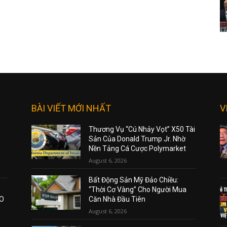
BÀI VIẾT MỚI NHẤT
V
Thương Vụ “Cú Nhảy Vọt” X50 Tài
Sản Của Donald Trump Jr. Nhờ
Nền Tảng Cá Cược Polymarket
August 6, 2026
Bất Động Sản Mỹ Đảo Chiều:
“Thời Cơ Vàng” Cho Người Mua
AO
Căn Nhà Đầu Tiên
August 6, 2026