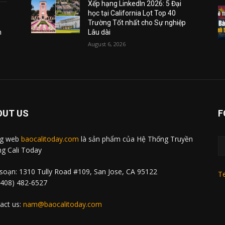
Xếp hạng LinkedIn 2026: 5 Đại
học tại California Lọt Top 40
Trường Tốt nhất cho Sự nghiệp
m
Lâu dài
August 6, 2026
OUT US
F
ng web
baocalitoday.com
là sản phẩm của Hệ Thống Truyền
g Cali Today
soạn: 1310 Tully Road #109, San Jose, CA 95122
Te
 (408) 482-6527
act us:
nam@baocalitoday.com