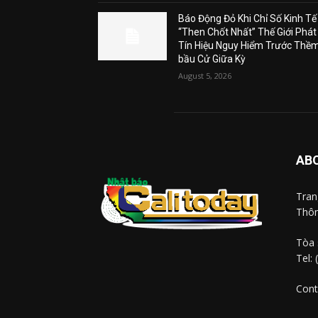
Báo Động Đỏ Khi Chỉ Số Kinh Tế
“Then Chốt Nhất” Thế Giới Phát
Tín Hiệu Nguy Hiểm Trước Thề
bầu Cử Giữa Kỳ
August 5, 2026
AB
Tra
Thôn
Tòa 
Tel:
Cont