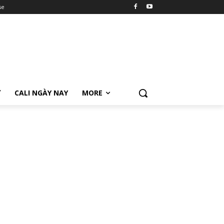
se
Ữ
CALI NGÀY NAY
MORE