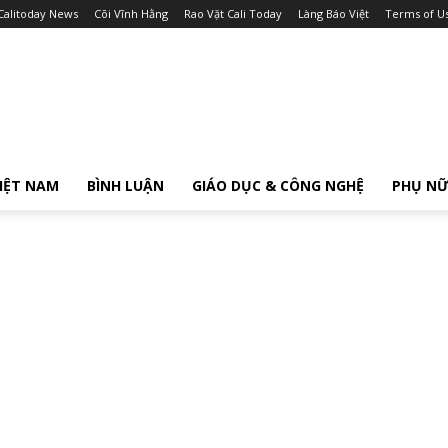
Calitoday News
Cõi Vĩnh Hằng
Rao Vặt Cali Today
Làng Báo Việt
Terms of U
IỆT NAM
BÌNH LUẬN
GIÁO DỤC & CÔNG NGHỆ
PHỤ N