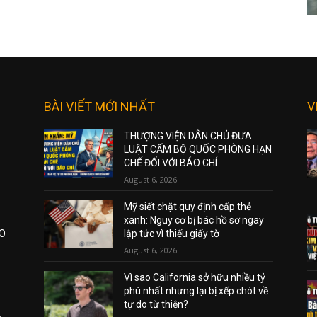
BÀI VIẾT MỚI NHẤT
V
THƯỢNG VIỆN DÂN CHỦ ĐƯA
LUẬT CẤM BỘ QUỐC PHÒNG HẠN
CHẾ ĐỐI VỚI BÁO CHÍ
August 6, 2026
Mỹ siết chặt quy định cấp thẻ
xanh: Nguy cơ bị bác hồ sơ ngay
AO
lập tức vì thiếu giấy tờ
August 6, 2026
Vì sao California sở hữu nhiều tỷ
phú nhất nhưng lại bị xếp chót về
tự do từ thiện?