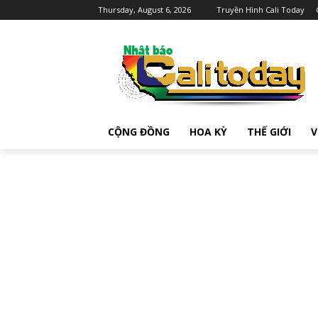
Thursday, August 6, 2026
Truyền Hình Cali Today
CỘNG ĐỒNG
HOA KỲ
THẾ GIỚI
V