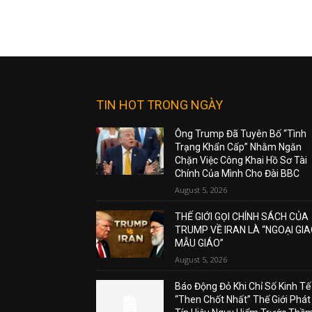
TIN HOT TRONG NGÀY
Ông Trump Đã Tuyên Bố “Tình
Trạng Khẩn Cấp” Nhằm Ngăn
Chặn Việc Công Khai Hồ Sơ Tài
Chính Của Mình Cho Đài BBC
August 5, 2026
THẾ GIỚI GỌI CHÍNH SÁCH CỦA
TRUMP VỀ IRAN LÀ “NGOẠI GI
MẪU GIÁO”
August 5, 2026
Báo Động Đỏ Khi Chỉ Số Kinh Tế
“Then Chốt Nhất” Thế Giới Phát