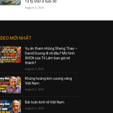
13 tỷ USD ở tuổi 30
August 6, 2026
IDEO MỚI NHẤT
Vụ án tham nhũng Sheng Thao –
David Duong đi về đâu? Mô hình
XHCN của Tô Lâm bao giờ sẽ
thành?
August 5, 2026
Khủng hoảng kim cương vàng
Việt Nam
August 5, 2026
Bài toán kinh tế Việt Nam
August 3, 2026