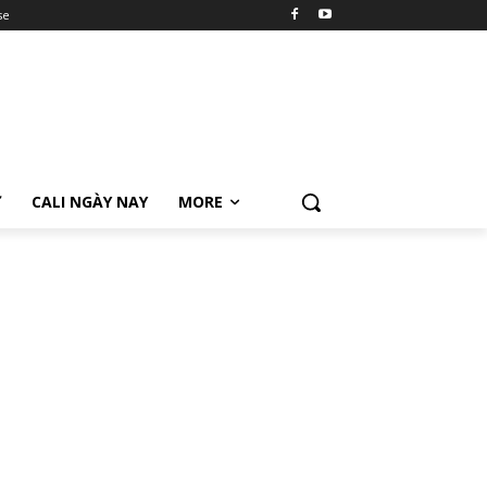
se
Ữ
CALI NGÀY NAY
MORE