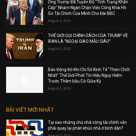
Ông Trump Đã Tuyên Bố “Tình Trạng Khẩn
Cấp” Nhằm Ngăn Chặn Việc Công Khai Hồ
Sơ Tài Chính Của Mình Cho Đài BBC
August 5, 2026
THẾ GIỚI GỌI CHÍNH SÁCH CỦA TRUMP VỀ
IRAN LÀ “NGOẠI GIAO MẪU GIÁO”
August 5, 2026
Báo Động Đỏ Khi Chỉ Số Kinh Tế “Then Chốt
Nhất” Thế Giới Phát Tín Hiệu Nguy Hiểm
Trước Thềm bầu Cử Giữa Kỳ
August 5, 2026
BÀI VIẾT MỚI NHẤT
Tại sao những chủ nhà vững tài chính vẫn
phải quay lại phân khúc nhà ở bình dân?
August 5, 2026