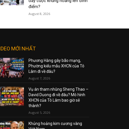
đẩy cuộc khủng hoảng lên đỉnh
điểm?
August 8, 2026
IDEO MỚI NHẤT
Phương Hằng gây bão mạng,
Phường kiểu mẫu XHCN của Tô
Lâm đi về đâu?
August 7, 2026
Vụ án tham nhũng Sheng Thao –
David Duong đi về đâu? Mô hình
XHCN của Tô Lâm bao giờ sẽ
thành?
August 5, 2026
Khủng hoảng kim cương vàng