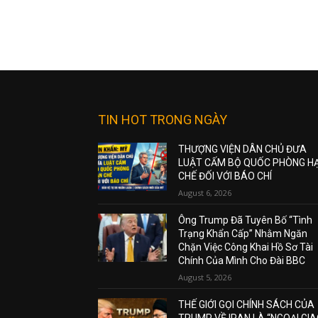
TIN HOT TRONG NGÀY
THƯỢNG VIỆN DÂN CHỦ ĐƯA
LUẬT CẤM BỘ QUỐC PHÒNG H
CHẾ ĐỐI VỚI BÁO CHÍ
August 6, 2026
Ông Trump Đã Tuyên Bố “Tình
Trạng Khẩn Cấp” Nhằm Ngăn
Chặn Việc Công Khai Hồ Sơ Tài
Chính Của Mình Cho Đài BBC
August 5, 2026
THẾ GIỚI GỌI CHÍNH SÁCH CỦA