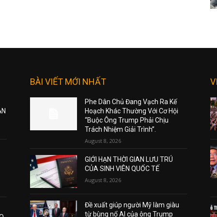
BÀI VIẾT MỚI NHẤT
V
Phe Dân Chủ Đang Vạch Ra Kế
ẠN
Hoạch Khác Thường Với Cơ Hội
“Buộc Ông Trump Phải Chịu
Trách Nhiệm Giải Trình”.
August 8, 2026
GIỚI HẠN THỜI GIAN LƯU TRÚ
CỦA SINH VIÊN QUỐC TẾ
August 8, 2026
Đề xuất giúp người Mỹ làm giàu
từ bùng nổ AI của ông Trump