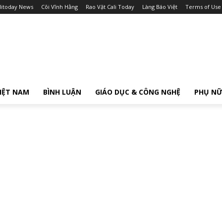
litoday News
Cõi Vĩnh Hằng
Rao Vặt Cali Today
Làng Báo Việt
Terms of Use
IỆT NAM
BÌNH LUẬN
GIÁO DỤC & CÔNG NGHỆ
PHỤ N