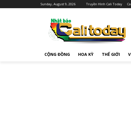
Sunday, August 9, 2026
Truyền Hình Cali Today
Ca
CỘNG ĐỒNG
HOA KỲ
THẾ GIỚI
V