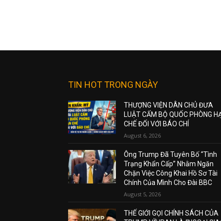
TIN HOT TRONG NGÀY
THƯỢNG VIỆN DÂN CHỦ ĐƯA
LUẬT CẤM BỘ QUỐC PHÒNG H
CHẾ ĐỐI VỚI BÁO CHÍ
August 6, 2026
Ông Trump Đã Tuyên Bố “Tình
Trạng Khẩn Cấp” Nhằm Ngăn
Chặn Việc Công Khai Hồ Sơ Tài
Chính Của Mình Cho Đài BBC
August 5, 2026
THẾ GIỚI GỌI CHÍNH SÁCH CỦA