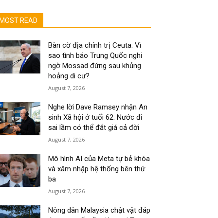
MOST READ
Bàn cờ địa chính trị Ceuta: Vì
sao tình báo Trung Quốc nghi
ngờ Mossad đứng sau khủng
hoảng di cư?
August 7, 2026
Nghe lời Dave Ramsey nhận An
sinh Xã hội ở tuổi 62: Nước đi
sai lầm có thể đắt giá cả đời
August 7, 2026
Mô hình AI của Meta tự bẻ khóa
và xâm nhập hệ thống bên thứ
ba
August 7, 2026
Nông dân Malaysia chật vật đáp