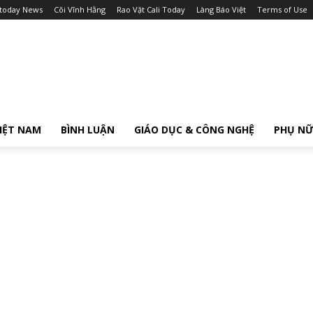
itoday News
Cõi Vĩnh Hằng
Rao Vặt Cali Today
Làng Báo Việt
Terms of Use
IỆT NAM
BÌNH LUẬN
GIÁO DỤC & CÔNG NGHỆ
PHỤ N