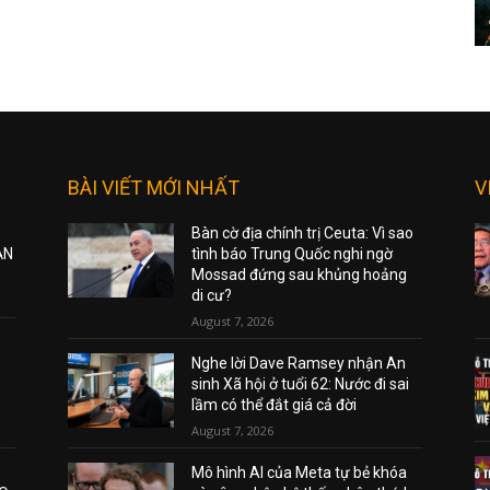
BÀI VIẾT MỚI NHẤT
V
Bàn cờ địa chính trị Ceuta: Vì sao
ẠN
tình báo Trung Quốc nghi ngờ
Mossad đứng sau khủng hoảng
di cư?
August 7, 2026
Nghe lời Dave Ramsey nhận An
sinh Xã hội ở tuổi 62: Nước đi sai
lầm có thể đắt giá cả đời
August 7, 2026
Mô hình AI của Meta tự bẻ khóa