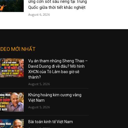
ứng cơn sốt sầu riêng tại Trung
Quốc giữa thời tiết khắc nghiệt
August 6, 2026
IDEO MỚI NHẤT
Vụ án tham nhũng Sheng Thao –
David Duong đi về đâu? Mô hình
XHCN của Tô Lâm bao giờ sẽ
thành?
August 5, 2026
Khủng hoảng kim cương vàng
Việt Nam
August 5, 2026
Bài toán kinh tế Việt Nam