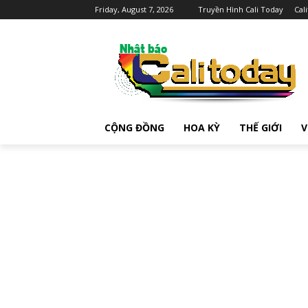
Friday, August 7, 2026
Truyền Hình Cali Today
Cal
CỘNG ĐỒNG
HOA KỲ
THẾ GIỚI
V