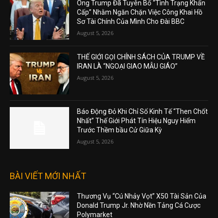
Ông Trump Đã Tuyên Bố “Tình Trạng Khẩn
Cấp” Nhằm Ngăn Chặn Việc Công Khai Hồ
Sơ Tài Chính Của Mình Cho Đài BBC
August 5, 2026
THẾ GIỚI GỌI CHÍNH SÁCH CỦA TRUMP VỀ
IRAN LÀ “NGOẠI GIAO MẪU GIÁO”
August 5, 2026
Báo Động Đỏ Khi Chỉ Số Kinh Tế “Then Chốt
Nhất” Thế Giới Phát Tín Hiệu Nguy Hiểm
Trước Thềm bầu Cử Giữa Kỳ
August 5, 2026
BÀI VIẾT MỚI NHẤT
Thương Vụ “Cú Nhảy Vọt” X50 Tài Sản Của
Donald Trump Jr. Nhờ Nền Tảng Cá Cược
Polymarket