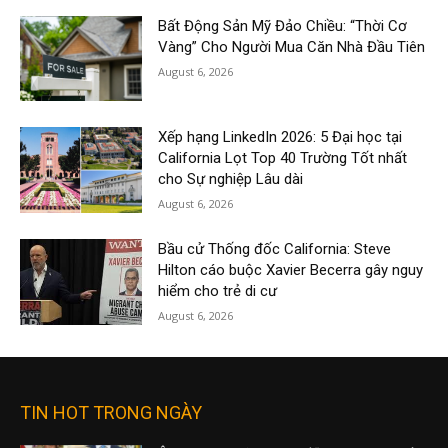
Bất Động Sản Mỹ Đảo Chiều: “Thời Cơ
Vàng” Cho Người Mua Căn Nhà Đầu Tiên
August 6, 2026
Xếp hạng LinkedIn 2026: 5 Đại học tại
California Lọt Top 40 Trường Tốt nhất
cho Sự nghiệp Lâu dài
August 6, 2026
Bầu cử Thống đốc California: Steve
Hilton cáo buộc Xavier Becerra gây nguy
hiểm cho trẻ di cư
August 6, 2026
TIN HOT TRONG NGÀY