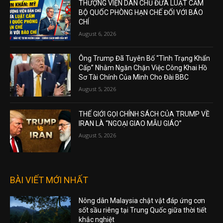
THƯỢNG VIỆN DÂN CHỦ ĐƯA LUẬT CẤM
BỘ QUỐC PHÒNG HẠN CHẾ ĐỐI VỚI BÁO
CHÍ
August 6, 2026
Ông Trump Đã Tuyên Bố “Tình Trạng Khẩn
Cấp” Nhằm Ngăn Chặn Việc Công Khai Hồ
Sơ Tài Chính Của Mình Cho Đài BBC
August 5, 2026
THẾ GIỚI GỌI CHÍNH SÁCH CỦA TRUMP VỀ
IRAN LÀ “NGOẠI GIAO MẪU GIÁO”
August 5, 2026
BÀI VIẾT MỚI NHẤT
Nông dân Malaysia chật vật đáp ứng cơn
sốt sầu riêng tại Trung Quốc giữa thời tiết
khắc nghiệt