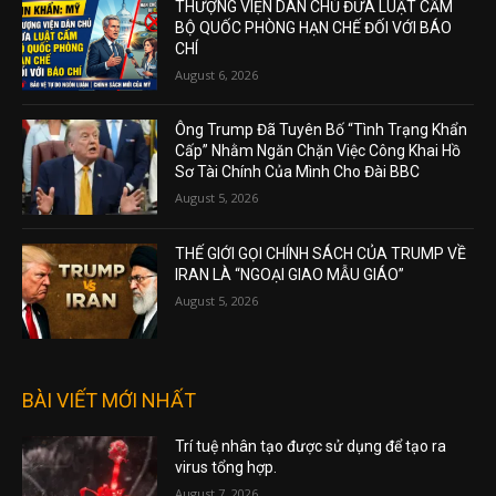
THƯỢNG VIỆN DÂN CHỦ ĐƯA LUẬT CẤM
BỘ QUỐC PHÒNG HẠN CHẾ ĐỐI VỚI BÁO
CHÍ
August 6, 2026
Ông Trump Đã Tuyên Bố “Tình Trạng Khẩn
Cấp” Nhằm Ngăn Chặn Việc Công Khai Hồ
Sơ Tài Chính Của Mình Cho Đài BBC
August 5, 2026
THẾ GIỚI GỌI CHÍNH SÁCH CỦA TRUMP VỀ
IRAN LÀ “NGOẠI GIAO MẪU GIÁO”
August 5, 2026
BÀI VIẾT MỚI NHẤT
Trí tuệ nhân tạo được sử dụng để tạo ra
virus tổng hợp.
August 7, 2026