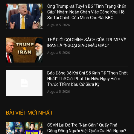
Ông Trump Đã Tuyên Bố “Tình Trạng Khẩn
Cấp” Nhằm Ngăn Chặn Việc Công Khai Hồ
Sơ Tài Chính Của Mình Cho Đài BBC
August 5, 2026
THẾ GIỚI GỌI CHÍNH SÁCH CỦA TRUMP VỀ
IRAN LÀ “NGOẠI GIAO MẪU GIÁO”
August 5, 2026
Báo Động Đỏ Khi Chỉ Số Kinh Tế “Then Chốt
Nhất” Thế Giới Phát Tín Hiệu Nguy Hiểm
Trước Thềm bầu Cử Giữa Kỳ
August 5, 2026
BÀI VIẾT MỚI NHẤT
CSVN Lại Dở Trò “Nắn Gân!” Quấy Phá
Cộng Đồng Người Việt Quốc Gia Hải Ngoại?