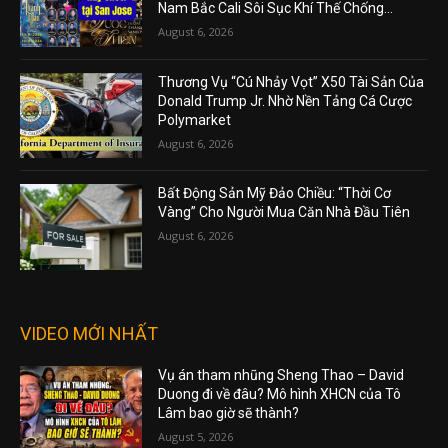
Nam Bắc Cali Sôi Sục Khí Thế Chống...
August 6, 2026
Thương Vụ “Cú Nhảy Vọt” X50 Tài Sản Của
Donald Trump Jr. Nhờ Nền Tảng Cá Cược
Polymarket
August 6, 2026
Bất Động Sản Mỹ Đảo Chiều: “Thời Cơ
Vàng” Cho Người Mua Căn Nhà Đầu Tiên
August 6, 2026
VIDEO MỚI NHẤT
Vụ án tham nhũng Sheng Thao – David
Duong đi về đâu? Mô hình XHCN của Tô
Lâm bao giờ sẽ thành?
August 5, 2026