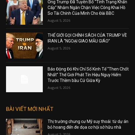
Ông Trump Đã Tuyên Bố “Tình Trạng Khẩn
Cấp” Nhằm Ngăn Chặn Việc Công Khai Hồ
Sơ Tài Chính Của Mình Cho Đài BBC
August 5, 2026
THẾ GIỚI GỌI CHÍNH SÁCH CỦA TRUMP VỀ
IRAN LÀ “NGOẠI GIAO MẪU GIÁO”
August 5, 2026
Báo Động Đỏ Khi Chỉ Số Kinh Tế “Then Chốt
Nhất” Thế Giới Phát Tín Hiệu Nguy Hiểm
Trước Thềm bầu Cử Giữa Kỳ
August 5, 2026
BÀI VIẾT MỚI NHẤT
Thị trường chung cư Mỹ suy thoái: từ dự án
bỏ hoang đến đe dọa cơ hội sở hữu nhà
August 5, 2026