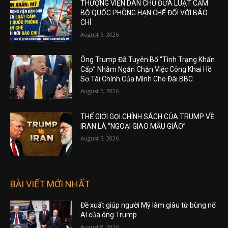
THƯỢNG VIỆN DÂN CHỦ ĐƯA LUẬT CẤM
BỘ QUỐC PHÒNG HẠN CHẾ ĐỐI VỚI BÁO
CHÍ
August 6, 2026
Ông Trump Đã Tuyên Bố “Tình Trạng Khẩn
Cấp” Nhằm Ngăn Chặn Việc Công Khai Hồ
Sơ Tài Chính Của Mình Cho Đài BBC
August 5, 2026
THẾ GIỚI GỌI CHÍNH SÁCH CỦA TRUMP VỀ
IRAN LÀ “NGOẠI GIAO MẪU GIÁO”
August 5, 2026
BÀI VIẾT MỚI NHẤT
Đề xuất giúp người Mỹ làm giàu từ bùng nổ
AI của ông Trump
August 8, 2026