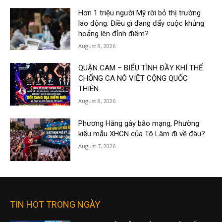
Hơn 1 triệu người Mỹ rời bỏ thị trường
lao động: Điều gì đang đẩy cuộc khủng
hoảng lên đỉnh điểm?
August 8, 2026
QUẬN CAM – BIỂU TÌNH ĐẦY KHÍ THẾ
CHỐNG CA NÔ VIỆT CỘNG QUỐC
THIÊN
August 8, 2026
Phương Hằng gây bão mạng, Phường
kiểu mẫu XHCN của Tô Lâm đi về đâu?
August 7, 2026
TIN HOT TRONG NGÀY