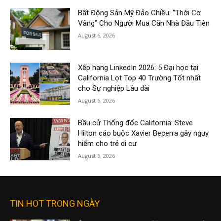
Bất Động Sản Mỹ Đảo Chiều: “Thời Cơ
Vàng” Cho Người Mua Căn Nhà Đầu Tiên
August 6, 2026
Xếp hạng LinkedIn 2026: 5 Đại học tại
California Lọt Top 40 Trường Tốt nhất
cho Sự nghiệp Lâu dài
August 6, 2026
Bầu cử Thống đốc California: Steve
Hilton cáo buộc Xavier Becerra gây nguy
hiểm cho trẻ di cư
August 6, 2026
TIN HOT TRONG NGÀY