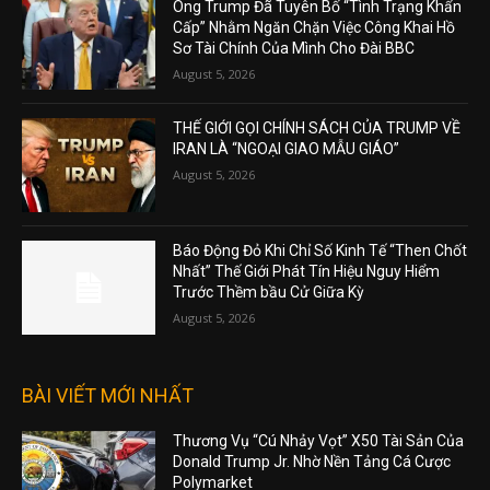
Ông Trump Đã Tuyên Bố “Tình Trạng Khẩn
Cấp” Nhằm Ngăn Chặn Việc Công Khai Hồ
Sơ Tài Chính Của Mình Cho Đài BBC
August 5, 2026
THẾ GIỚI GỌI CHÍNH SÁCH CỦA TRUMP VỀ
IRAN LÀ “NGOẠI GIAO MẪU GIÁO”
August 5, 2026
Báo Động Đỏ Khi Chỉ Số Kinh Tế “Then Chốt
Nhất” Thế Giới Phát Tín Hiệu Nguy Hiểm
Trước Thềm bầu Cử Giữa Kỳ
August 5, 2026
BÀI VIẾT MỚI NHẤT
Thương Vụ “Cú Nhảy Vọt” X50 Tài Sản Của
Donald Trump Jr. Nhờ Nền Tảng Cá Cược
Polymarket