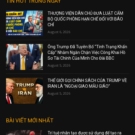
TIN HOT TRONG NGÀY
THƯỢNG VIỆN DÂN CHỦ ĐƯA LUẬT CẤM
BỘ QUỐC PHÒNG HẠN CHẾ ĐỐI VỚI BÁO
CHÍ
August 6, 2026
Ông Trump Đã Tuyên Bố “Tình Trạng Khẩn
Cấp” Nhằm Ngăn Chặn Việc Công Khai Hồ
Sơ Tài Chính Của Mình Cho Đài BBC
August 5, 2026
THẾ GIỚI GỌI CHÍNH SÁCH CỦA TRUMP VỀ
IRAN LÀ “NGOẠI GIAO MẪU GIÁO”
August 5, 2026
BÀI VIẾT MỚI NHẤT
Trí tuệ nhân tạo được sử dụng để tạo ra