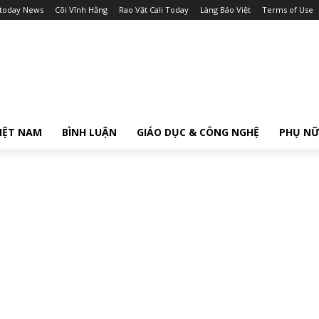
itoday News
Cõi Vĩnh Hằng
Rao Vặt Cali Today
Làng Báo Việt
Terms of Use
IỆT NAM
BÌNH LUẬN
GIÁO DỤC & CÔNG NGHỆ
PHỤ N