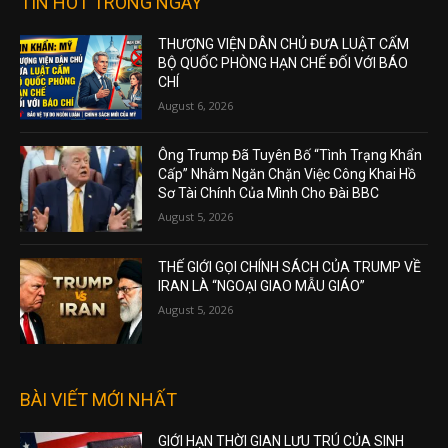
TIN HOT TRONG NGÀY
THƯỢNG VIỆN DÂN CHỦ ĐƯA LUẬT CẤM
BỘ QUỐC PHÒNG HẠN CHẾ ĐỐI VỚI BÁO
CHÍ
August 6, 2026
Ông Trump Đã Tuyên Bố “Tình Trạng Khẩn
Cấp” Nhằm Ngăn Chặn Việc Công Khai Hồ
Sơ Tài Chính Của Mình Cho Đài BBC
August 5, 2026
THẾ GIỚI GỌI CHÍNH SÁCH CỦA TRUMP VỀ
IRAN LÀ “NGOẠI GIAO MẪU GIÁO”
August 5, 2026
BÀI VIẾT MỚI NHẤT
GIỚI HẠN THỜI GIAN LƯU TRÚ CỦA SINH