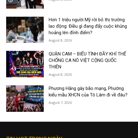
Hơn 1 triệu người Mỹ rời bỏ thị trường
lao động: Điều gì đang đẩy cuộc khủng
hoảng lên đỉnh điểm?
August 8, 2026
QUẬN CAM – BIỂU TÌNH ĐẦY KHÍ THẾ
CHỐNG CA NÔ VIỆT CỘNG QUỐC
THIÊN
August 8, 2026
Phương Hằng gây bão mạng, Phường
kiểu mẫu XHCN của Tô Lâm đi về đâu?
August 7, 2026