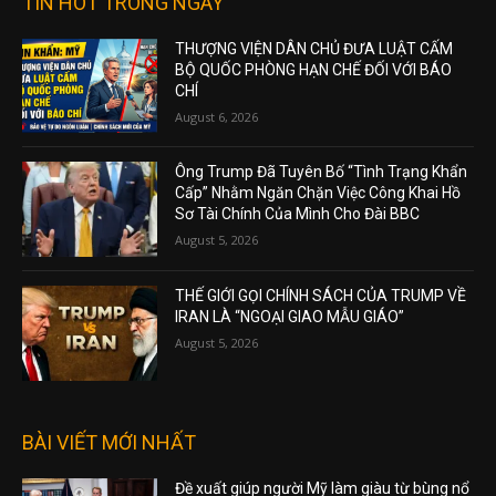
TIN HOT TRONG NGÀY
THƯỢNG VIỆN DÂN CHỦ ĐƯA LUẬT CẤM
BỘ QUỐC PHÒNG HẠN CHẾ ĐỐI VỚI BÁO
CHÍ
August 6, 2026
Ông Trump Đã Tuyên Bố “Tình Trạng Khẩn
Cấp” Nhằm Ngăn Chặn Việc Công Khai Hồ
Sơ Tài Chính Của Mình Cho Đài BBC
August 5, 2026
THẾ GIỚI GỌI CHÍNH SÁCH CỦA TRUMP VỀ
IRAN LÀ “NGOẠI GIAO MẪU GIÁO”
August 5, 2026
BÀI VIẾT MỚI NHẤT
Đề xuất giúp người Mỹ làm giàu từ bùng nổ