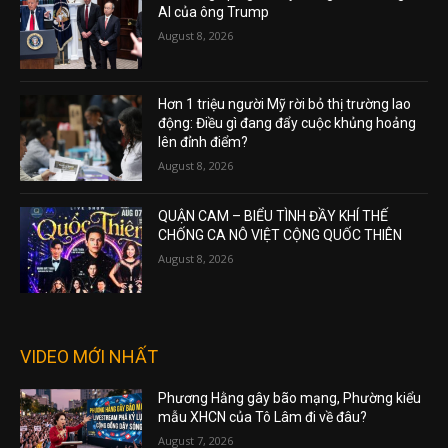
AI của ông Trump
August 8, 2026
Hơn 1 triệu người Mỹ rời bỏ thị trường lao
động: Điều gì đang đẩy cuộc khủng hoảng
lên đỉnh điểm?
August 8, 2026
QUẬN CAM – BIỂU TÌNH ĐẦY KHÍ THẾ
CHỐNG CA NÔ VIỆT CỘNG QUỐC THIÊN
August 8, 2026
VIDEO MỚI NHẤT
Phương Hằng gây bão mạng, Phường kiểu
mẫu XHCN của Tô Lâm đi về đâu?
August 7, 2026