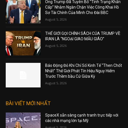
Ông Trump Đã Tuyên Bố “Tình Trạng Khẩn
Cấp” Nhằm Ngăn Chặn Việc Công Khai Hồ
Sơ Tài Chính Của Mình Cho Đài BBC
August 5, 2026
THẾ GIỚI GỌI CHÍNH SÁCH CỦA TRUMP VỀ
IRAN LÀ “NGOẠI GIAO MẪU GIÁO”
August 5, 2026
Báo Động Đỏ Khi Chỉ Số Kinh Tế “Then Chốt
Nhất” Thế Giới Phát Tín Hiệu Nguy Hiểm
Trước Thềm bầu Cử Giữa Kỳ
August 5, 2026
BÀI VIẾT MỚI NHẤT
SpaceX sẵn sàng cạnh tranh trực tiếp với
các nhà mạng lớn tại Mỹ
August 5, 2026