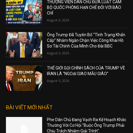
THƯỢNG VIỆN DÂN CHỦ ĐƯA LUẬT CẤM
BỘ QUỐC PHÒNG HẠN CHẾ ĐỐI VỚI BÁO
CHÍ
August 6, 2026
Ông Trump Đã Tuyên Bố “Tình Trạng Khẩn
Cấp” Nhằm Ngăn Chặn Việc Công Khai Hồ
Sơ Tài Chính Của Mình Cho Đài BBC
August 5, 2026
THẾ GIỚI GỌI CHÍNH SÁCH CỦA TRUMP VỀ
IRAN LÀ “NGOẠI GIAO MẪU GIÁO”
August 5, 2026
BÀI VIẾT MỚI NHẤT
Phe Dân Chủ Đang Vạch Ra Kế Hoạch Khác
Thường Với Cơ Hội “Buộc Ông Trump Phải
Chịu Trách Nhiệm Giải Trình”.