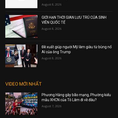
August 8, 2026
GIỚI HẠN THỜI GIAN LƯU TRÚ CỦA SINH
VIÊN QUỐC TẾ
August 8, 2026
Đề xuất giúp người Mỹ làm giàu từ bùng nổ
AI của ông Trump
August 8, 2026
VIDEO MỚI NHẤT
Phương Hằng gây bão mạng, Phường kiểu
mẫu XHCN của Tô Lâm đi về đâu?
August 7, 2026