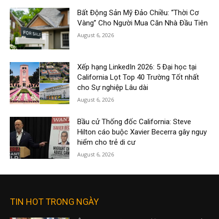
Bất Động Sản Mỹ Đảo Chiều: “Thời Cơ
Vàng” Cho Người Mua Căn Nhà Đầu Tiên
August 6, 2026
Xếp hạng LinkedIn 2026: 5 Đại học tại
California Lọt Top 40 Trường Tốt nhất
cho Sự nghiệp Lâu dài
August 6, 2026
Bầu cử Thống đốc California: Steve
Hilton cáo buộc Xavier Becerra gây nguy
hiểm cho trẻ di cư
August 6, 2026
TIN HOT TRONG NGÀY