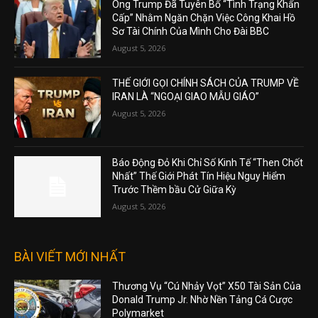
Ông Trump Đã Tuyên Bố “Tình Trạng Khẩn
Cấp” Nhằm Ngăn Chặn Việc Công Khai Hồ
Sơ Tài Chính Của Mình Cho Đài BBC
August 5, 2026
THẾ GIỚI GỌI CHÍNH SÁCH CỦA TRUMP VỀ
IRAN LÀ “NGOẠI GIAO MẪU GIÁO”
August 5, 2026
Báo Động Đỏ Khi Chỉ Số Kinh Tế “Then Chốt
Nhất” Thế Giới Phát Tín Hiệu Nguy Hiểm
Trước Thềm bầu Cử Giữa Kỳ
August 5, 2026
BÀI VIẾT MỚI NHẤT
Thương Vụ “Cú Nhảy Vọt” X50 Tài Sản Của
Donald Trump Jr. Nhờ Nền Tảng Cá Cược
Polymarket