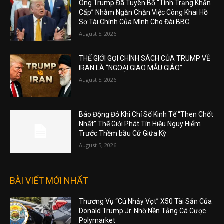
Ông Trump Đã Tuyên Bố “Tình Trạng Khẩn
Cấp” Nhằm Ngăn Chặn Việc Công Khai Hồ
Sơ Tài Chính Của Mình Cho Đài BBC
August 5, 2026
THẾ GIỚI GỌI CHÍNH SÁCH CỦA TRUMP VỀ
IRAN LÀ “NGOẠI GIAO MẪU GIÁO”
August 5, 2026
Báo Động Đỏ Khi Chỉ Số Kinh Tế “Then Chốt
Nhất” Thế Giới Phát Tín Hiệu Nguy Hiểm
Trước Thềm bầu Cử Giữa Kỳ
August 5, 2026
BÀI VIẾT MỚI NHẤT
Thương Vụ “Cú Nhảy Vọt” X50 Tài Sản Của
Donald Trump Jr. Nhờ Nền Tảng Cá Cược
Polymarket