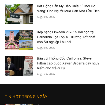
Bất Động Sản Mỹ Đảo Chiều: “Thời Cơ
Vàng” Cho Người Mua Căn Nhà Đầu Tiên
August 6, 2026
Xếp hạng LinkedIn 2026: 5 Đại học tại
California Lọt Top 40 Trường Tốt nhất
cho Sự nghiệp Lâu dài
August 6, 2026
Bầu cử Thống đốc California: Steve
Hilton cáo buộc Xavier Becerra gây nguy
hiểm cho trẻ di cư
August 6, 2026
TIN HOT TRONG NGÀY