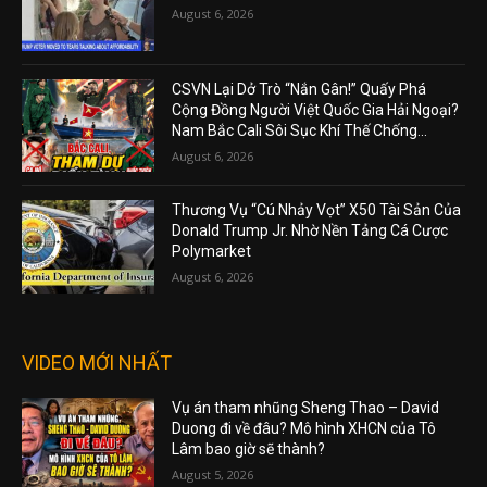
August 6, 2026
CSVN Lại Dở Trò “Nắn Gân!” Quấy Phá
Cộng Đồng Người Việt Quốc Gia Hải Ngoại?
Nam Bắc Cali Sôi Sục Khí Thế Chống...
August 6, 2026
Thương Vụ “Cú Nhảy Vọt” X50 Tài Sản Của
Donald Trump Jr. Nhờ Nền Tảng Cá Cược
Polymarket
August 6, 2026
VIDEO MỚI NHẤT
Vụ án tham nhũng Sheng Thao – David
Duong đi về đâu? Mô hình XHCN của Tô
Lâm bao giờ sẽ thành?
August 5, 2026