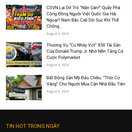
CSVN Lại Dở Trò “Nắn Gân!” Quấy Phá
Cộng Đồng Người Việt Quốc Gia Hải
Ngoại? Nam Bắc Cali Sôi Sục Khí Thế
Chống...
August 6, 2026
Thương Vụ “Cú Nhảy Vọt” X50 Tài Sản
Của Donald Trump Jr. Nhờ Nền Tảng Cá
Cược Polymarket
August 6, 2026
Bất Động Sản Mỹ Đảo Chiều: “Thời Cơ
Vàng” Cho Người Mua Căn Nhà Đầu Tiên
August 6, 2026
TIN HOT TRONG NGÀY