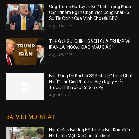
Ông Trump Đã Tuyên Bố “Tình Trạng Khẩn
Cấp” Nhằm Ngăn Chặn Việc Công Khai Hồ
Sơ Tài Chính Của Mình Cho Đài BBC
August 5, 2026
THẾ GIỚI GỌI CHÍNH SÁCH CỦA TRUMP VỀ
IRAN LÀ “NGOẠI GIAO MẪU GIÁO”
August 5, 2026
Báo Động Đỏ Khi Chỉ Số Kinh Tế “Then Chốt
Nhất” Thế Giới Phát Tín Hiệu Nguy Hiểm
Trước Thềm bầu Cử Giữa Kỳ
August 5, 2026
BÀI VIẾT MỚI NHẤT
Người Đàn Bà Ủng Hộ Trump Bật Khóc Nức
Nở Trước Mặt Các Con Của Mình