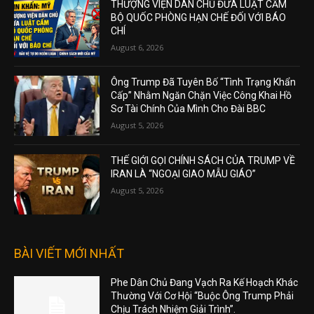
THƯỢNG VIỆN DÂN CHỦ ĐƯA LUẬT CẤM
BỘ QUỐC PHÒNG HẠN CHẾ ĐỐI VỚI BÁO
CHÍ
August 6, 2026
Ông Trump Đã Tuyên Bố “Tình Trạng Khẩn
Cấp” Nhằm Ngăn Chặn Việc Công Khai Hồ
Sơ Tài Chính Của Mình Cho Đài BBC
August 5, 2026
THẾ GIỚI GỌI CHÍNH SÁCH CỦA TRUMP VỀ
IRAN LÀ “NGOẠI GIAO MẪU GIÁO”
August 5, 2026
BÀI VIẾT MỚI NHẤT
Phe Dân Chủ Đang Vạch Ra Kế Hoạch Khác
Thường Với Cơ Hội “Buộc Ông Trump Phải
Chịu Trách Nhiệm Giải Trình”.