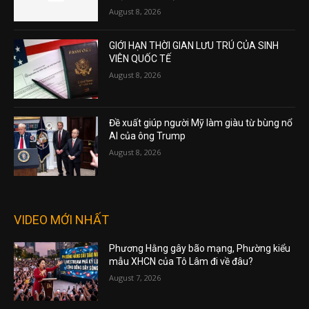
August 8, 2026
GIỚI HẠN THỜI GIAN LƯU TRÚ CỦA SINH
VIÊN QUỐC TẾ
August 8, 2026
Đề xuất giúp người Mỹ làm giàu từ bùng nổ
AI của ông Trump
August 8, 2026
VIDEO MỚI NHẤT
Phương Hằng gây bão mạng, Phường kiểu
mẫu XHCN của Tô Lâm đi về đâu?
August 7, 2026