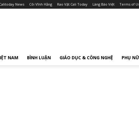
Calitoday News
Cõi Vĩnh Hằng
Rao Vặt Cali Today
Làng Báo Việt
Terms of U
IỆT NAM
BÌNH LUẬN
GIÁO DỤC & CÔNG NGHỆ
PHỤ N