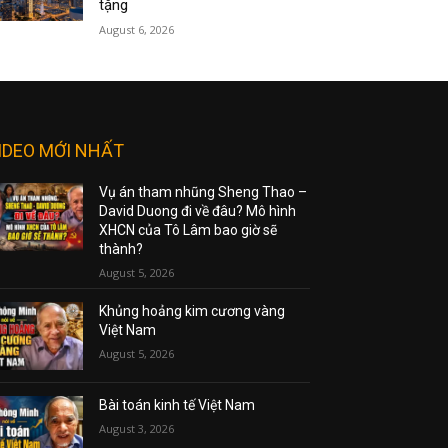
tặng
August 6, 2026
IDEO MỚI NHẤT
Vụ án tham nhũng Sheng Thao –
David Duong đi về đâu? Mô hình
XHCN của Tô Lâm bao giờ sẽ
thành?
August 5, 2026
Khủng hoảng kim cương vàng
Việt Nam
August 5, 2026
Bài toán kinh tế Việt Nam
August 3, 2026