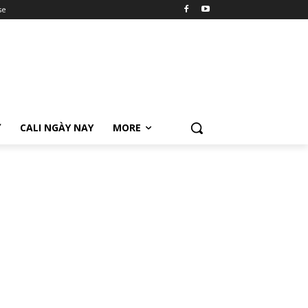
se
Ữ
CALI NGÀY NAY
MORE