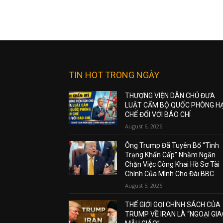
TIN HOT TRONG NGÀY
THƯỢNG VIỆN DÂN CHỦ ĐƯA
LUẬT CẤM BỘ QUỐC PHÒNG H
CHẾ ĐỐI VỚI BÁO CHÍ
August 6, 2026
Ông Trump Đã Tuyên Bố “Tình
Trạng Khẩn Cấp” Nhằm Ngăn
Chặn Việc Công Khai Hồ Sơ Tài
Chính Của Mình Cho Đài BBC
August 5, 2026
THẾ GIỚI GỌI CHÍNH SÁCH CỦA
TRUMP VỀ IRAN LÀ “NGOẠI GI