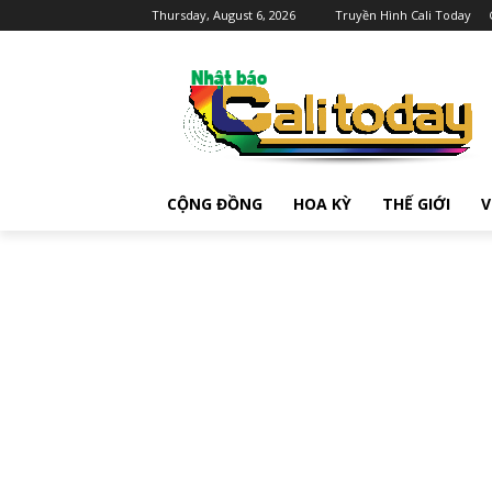
Thursday, August 6, 2026
Truyền Hình Cali Today
CỘNG ĐỒNG
HOA KỲ
THẾ GIỚI
V