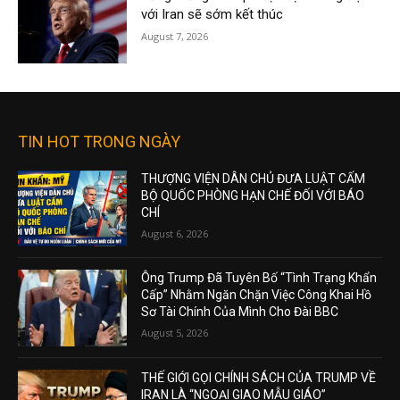
với Iran sẽ sớm kết thúc
August 7, 2026
TIN HOT TRONG NGÀY
THƯỢNG VIỆN DÂN CHỦ ĐƯA LUẬT CẤM
BỘ QUỐC PHÒNG HẠN CHẾ ĐỐI VỚI BÁO
CHÍ
August 6, 2026
Ông Trump Đã Tuyên Bố “Tình Trạng Khẩn
Cấp” Nhằm Ngăn Chặn Việc Công Khai Hồ
Sơ Tài Chính Của Mình Cho Đài BBC
August 5, 2026
THẾ GIỚI GỌI CHÍNH SÁCH CỦA TRUMP VỀ
IRAN LÀ “NGOẠI GIAO MẪU GIÁO”