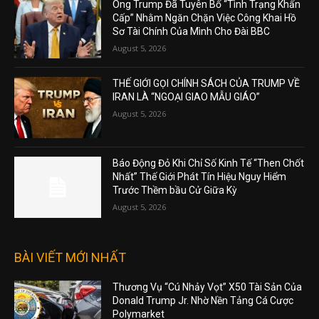
Ông Trump Đã Tuyên Bố “Tình Trạng Khẩn
Cấp” Nhằm Ngăn Chặn Việc Công Khai Hồ
Sơ Tài Chính Của Mình Cho Đài BBC
August 5, 2026
THẾ GIỚI GỌI CHÍNH SÁCH CỦA TRUMP VỀ
IRAN LÀ “NGOẠI GIAO MẪU GIÁO”
August 5, 2026
Báo Động Đỏ Khi Chỉ Số Kinh Tế “Then Chốt
Nhất” Thế Giới Phát Tín Hiệu Nguy Hiểm
Trước Thềm bầu Cử Giữa Kỳ
August 5, 2026
BÀI VIẾT MỚI NHẤT
Thương Vụ “Cú Nhảy Vọt” X50 Tài Sản Của
Donald Trump Jr. Nhờ Nền Tảng Cá Cược
Polymarket