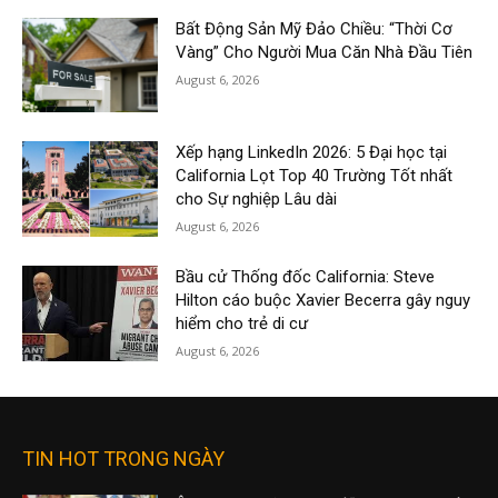
Bất Động Sản Mỹ Đảo Chiều: “Thời Cơ
Vàng” Cho Người Mua Căn Nhà Đầu Tiên
August 6, 2026
Xếp hạng LinkedIn 2026: 5 Đại học tại
California Lọt Top 40 Trường Tốt nhất
cho Sự nghiệp Lâu dài
August 6, 2026
Bầu cử Thống đốc California: Steve
Hilton cáo buộc Xavier Becerra gây nguy
hiểm cho trẻ di cư
August 6, 2026
TIN HOT TRONG NGÀY