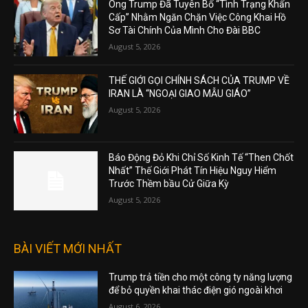
Ông Trump Đã Tuyên Bố “Tình Trạng Khẩn
Cấp” Nhằm Ngăn Chặn Việc Công Khai Hồ
Sơ Tài Chính Của Mình Cho Đài BBC
August 5, 2026
THẾ GIỚI GỌI CHÍNH SÁCH CỦA TRUMP VỀ
IRAN LÀ “NGOẠI GIAO MẪU GIÁO”
August 5, 2026
Báo Động Đỏ Khi Chỉ Số Kinh Tế “Then Chốt
Nhất” Thế Giới Phát Tín Hiệu Nguy Hiểm
Trước Thềm bầu Cử Giữa Kỳ
August 5, 2026
BÀI VIẾT MỚI NHẤT
Trump trả tiền cho một công ty năng lượng
để bỏ quyền khai thác điện gió ngoài khơi
August 6, 2026