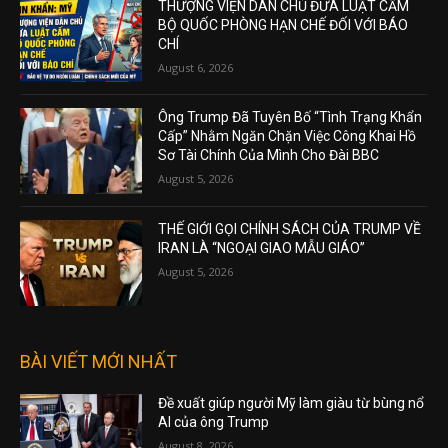
THƯỢNG VIỆN DÂN CHỦ ĐƯA LUẬT CẤM
BỘ QUỐC PHÒNG HẠN CHẾ ĐỐI VỚI BÁO
CHÍ
August 6, 2026
Ông Trump Đã Tuyên Bố “Tình Trạng Khẩn
Cấp” Nhằm Ngăn Chặn Việc Công Khai Hồ
Sơ Tài Chính Của Mình Cho Đài BBC
August 5, 2026
THẾ GIỚI GỌI CHÍNH SÁCH CỦA TRUMP VỀ
IRAN LÀ “NGOẠI GIAO MẪU GIÁO”
August 5, 2026
BÀI VIẾT MỚI NHẤT
Đề xuất giúp người Mỹ làm giàu từ bùng nổ
AI của ông Trump
August 8, 2026