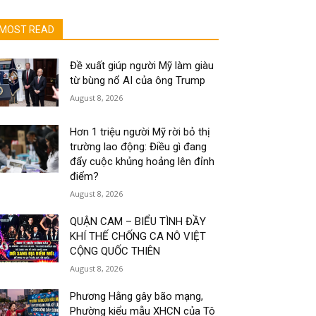
MOST READ
Đề xuất giúp người Mỹ làm giàu
từ bùng nổ AI của ông Trump
August 8, 2026
Hơn 1 triệu người Mỹ rời bỏ thị
trường lao động: Điều gì đang
đẩy cuộc khủng hoảng lên đỉnh
điểm?
August 8, 2026
QUẬN CAM – BIỂU TÌNH ĐẦY
KHÍ THẾ CHỐNG CA NÔ VIỆT
CỘNG QUỐC THIÊN
August 8, 2026
Phương Hằng gây bão mạng,
Phường kiểu mẫu XHCN của Tô