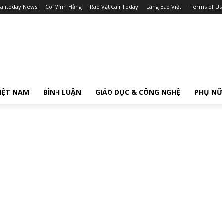
alitoday News
Cõi Vĩnh Hằng
Rao Vặt Cali Today
Làng Báo Việt
Terms of Us
IỆT NAM
BÌNH LUẬN
GIÁO DỤC & CÔNG NGHỆ
PHỤ N