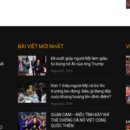
BÀI VIẾT MỚI NHẤT
V
Đề xuất giúp người Mỹ làm giàu
ẠN
từ bùng nổ AI của ông Trump
August 8, 2026
Hơn 1 triệu người Mỹ rời bỏ thị
trường lao động: Điều gì đang đẩy
cuộc khủng hoảng lên đỉnh điểm?
August 8, 2026
QUẬN CAM – BIỂU TÌNH ĐẦY KHÍ
THẾ CHỐNG CA NÔ VIỆT CỘNG
QUỐC THIÊN
AO