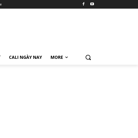
e
Ữ
CALI NGÀY NAY
MORE