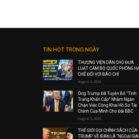
TIN HOT TRONG NGÀY
THƯỢNG VIỆN DÂN CHỦ ĐƯA
LUẬT CẤM BỘ QUỐC PHÒNG H
CHẾ ĐỐI VỚI BÁO CHÍ
August 6, 2026
Ông Trump Đã Tuyên Bố “Tình
Trạng Khẩn Cấp” Nhằm Ngăn
Chặn Việc Công Khai Hồ Sơ Tài
Chính Của Mình Cho Đài BBC
August 5, 2026
THẾ GIỚI GỌI CHÍNH SÁCH CỦA
TRUMP VỀ IRAN LÀ “NGOẠI GI