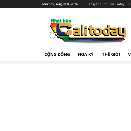
Saturday, August 8, 2026
Truyền Hình Cali Today
C
CỘNG ĐỒNG
HOA KỲ
THẾ GIỚI
V