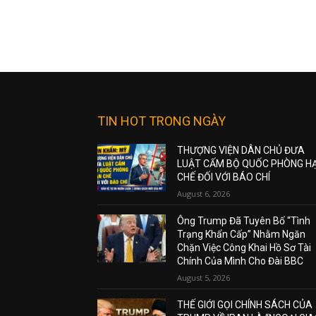
TIN HOT TRONG NGÀY
THƯỢNG VIỆN DÂN CHỦ ĐƯA
LUẬT CẤM BỘ QUỐC PHÒNG H
CHẾ ĐỐI VỚI BÁO CHÍ
August 6, 2026
Ông Trump Đã Tuyên Bố “Tình
Trạng Khẩn Cấp” Nhằm Ngăn
Chặn Việc Công Khai Hồ Sơ Tài
Chính Của Mình Cho Đài BBC
August 5, 2026
THẾ GIỚI GỌI CHÍNH SÁCH CỦA