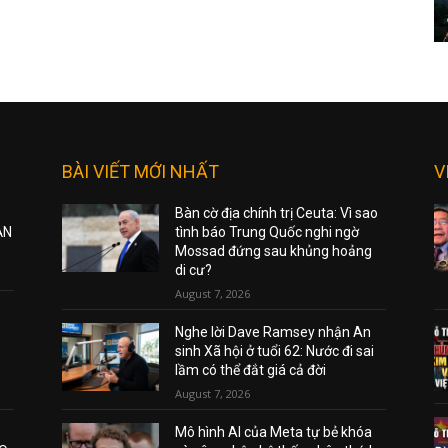
BÀI VIẾT MỚI NHẤT
V
Bàn cờ địa chính trị Ceuta: Vì sao
ẠN
tình báo Trung Quốc nghi ngờ
Mossad đứng sau khủng hoảng
di cư?
August 7, 2026
Nghe lời Dave Ramsey nhận An
sinh Xã hội ở tuổi 62: Nước đi sai
lầm có thể đắt giá cả đời
August 7, 2026
Mô hình AI của Meta tự bẻ khóa