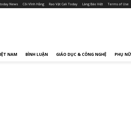
itoday News
Cõi Vĩnh Hằng
Rao Vặt Cali Today
Làng Báo Việt
Terms of Use
IỆT NAM
BÌNH LUẬN
GIÁO DỤC & CÔNG NGHỆ
PHỤ N