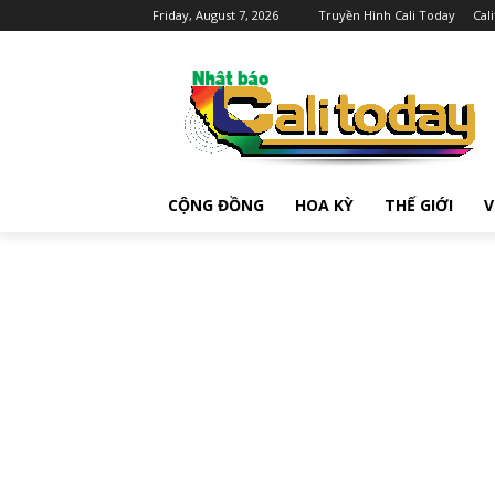
Friday, August 7, 2026
Truyền Hình Cali Today
Cal
CỘNG ĐỒNG
HOA KỲ
THẾ GIỚI
V