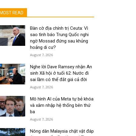
MOST READ
Bàn cờ địa chính trị Ceuta: Vì
sao tình báo Trung Quốc nghi
ngờ Mossad đứng sau khủng
hoảng di cư?
August 7, 2026
Nghe lời Dave Ramsey nhận An
sinh Xã hội ở tuổi 62: Nước đi
sai lầm có thể đắt giá cả đời
August 7, 2026
Mô hình AI của Meta tự bẻ khóa
và xâm nhập hệ thống bên thứ
ba
August 7, 2026
Nông dân Malaysia chật vật đáp