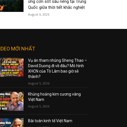
ứng cơn sốt sầu riêng tại Trung
Quốc giữa thời tiết khắc nghiệt
August 6, 2026
IDEO MỚI NHẤT
Vụ án tham nhũng Sheng Thao –
David Duong đi về đâu? Mô hình
XHCN của Tô Lâm bao giờ sẽ
thành?
August 5, 2026
Khủng hoảng kim cương vàng
Việt Nam
August 5, 2026
Bài toán kinh tế Việt Nam