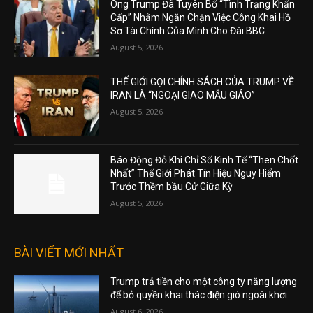
Ông Trump Đã Tuyên Bố “Tình Trạng Khẩn
Cấp” Nhằm Ngăn Chặn Việc Công Khai Hồ
Sơ Tài Chính Của Mình Cho Đài BBC
August 5, 2026
THẾ GIỚI GỌI CHÍNH SÁCH CỦA TRUMP VỀ
IRAN LÀ “NGOẠI GIAO MẪU GIÁO”
August 5, 2026
Báo Động Đỏ Khi Chỉ Số Kinh Tế “Then Chốt
Nhất” Thế Giới Phát Tín Hiệu Nguy Hiểm
Trước Thềm bầu Cử Giữa Kỳ
August 5, 2026
BÀI VIẾT MỚI NHẤT
Trump trả tiền cho một công ty năng lượng
để bỏ quyền khai thác điện gió ngoài khơi
August 6, 2026