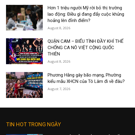
Hơn 1 triệu người Mỹ rời bỏ thị trường
lao động: Điều gì đang đẩy cuộc khủng
hoảng lên đỉnh điểm?
August 8, 2026
QUẬN CAM – BIỂU TÌNH ĐẦY KHÍ THẾ
CHỐNG CA NÔ VIỆT CỘNG QUỐC
THIÊN
August 8, 2026
Phương Hằng gây bão mạng, Phường
kiểu mẫu XHCN của Tô Lâm đi về đâu?
August 7, 2026
TIN HOT TRONG NGÀY