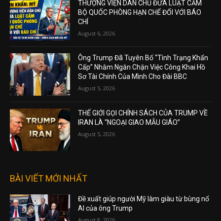
THƯỢNG VIỆN DÂN CHỦ ĐƯA LUẬT CẤM
BỘ QUỐC PHÒNG HẠN CHẾ ĐỐI VỚI BÁO
CHÍ
August 6, 2026
Ông Trump Đã Tuyên Bố “Tình Trạng Khẩn
Cấp” Nhằm Ngăn Chặn Việc Công Khai Hồ
Sơ Tài Chính Của Mình Cho Đài BBC
August 5, 2026
THẾ GIỚI GỌI CHÍNH SÁCH CỦA TRUMP VỀ
IRAN LÀ “NGOẠI GIAO MẪU GIÁO”
August 5, 2026
BÀI VIẾT MỚI NHẤT
Đề xuất giúp người Mỹ làm giàu từ bùng nổ
AI của ông Trump
August 8, 2026