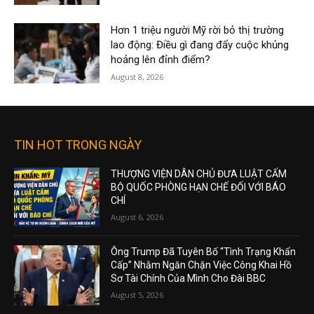
Hơn 1 triệu người Mỹ rời bỏ thị trường
lao động: Điều gì đang đẩy cuộc khủng
hoảng lên đỉnh điểm?
August 8, 2026
TIN HOT TRONG NGÀY
THƯỢNG VIỆN DÂN CHỦ ĐƯA LUẬT CẤM
BỘ QUỐC PHÒNG HẠN CHẾ ĐỐI VỚI BÁO
CHÍ
August 6, 2026
Ông Trump Đã Tuyên Bố “Tình Trạng Khẩn
Cấp” Nhằm Ngăn Chặn Việc Công Khai Hồ
Sơ Tài Chính Của Mình Cho Đài BBC
August 5, 2026