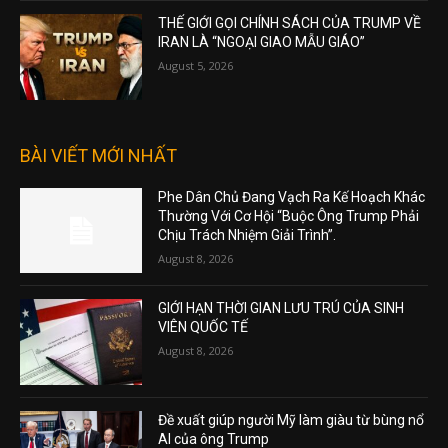
THẾ GIỚI GỌI CHÍNH SÁCH CỦA TRUMP VỀ
IRAN LÀ “NGOẠI GIAO MẪU GIÁO”
August 5, 2026
BÀI VIẾT MỚI NHẤT
Phe Dân Chủ Đang Vạch Ra Kế Hoạch Khác
Thường Với Cơ Hội “Buộc Ông Trump Phải
Chịu Trách Nhiệm Giải Trình”.
August 8, 2026
GIỚI HẠN THỜI GIAN LƯU TRÚ CỦA SINH
VIÊN QUỐC TẾ
August 8, 2026
Đề xuất giúp người Mỹ làm giàu từ bùng nổ
AI của ông Trump